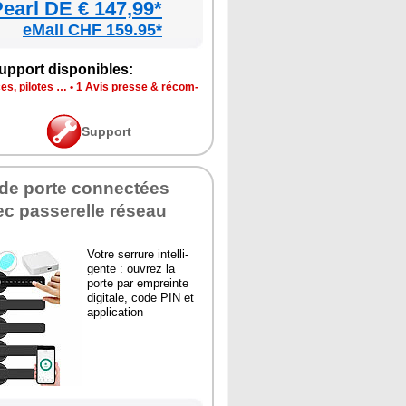
earl DE € 147,99*
eMall CHF 159.95*
p­port dis­po­nibles:
ces, pilotes …
•
1 Avis presse & récom­
Sup­port
 de porte connec­tées
c pas­se­relle réseau
Votre ser­rure intel­li­
gente : ouvrez la
porte par empreinte
digi­tale, code PIN et
appli­ca­tion