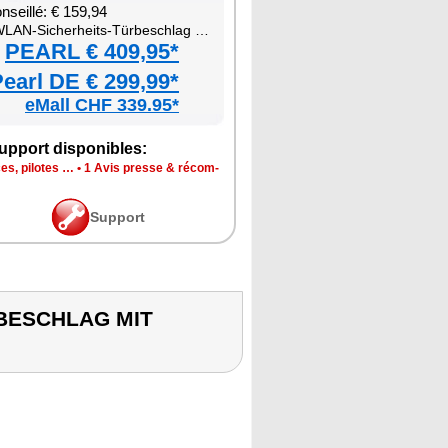
nseillé: € 159,94
-Siche­rheits-Tür­bes­chlag mit Fin­ge­rab­druck-Scan­ner, PIN und App
PEARL € 409,95*
earl DE € 299,99*
eMall CHF 339.95*
p­port dis­po­nibles:
ces, pilotes …
•
1 Avis presse & récom­
Sup­port
RBESCHLAG MIT