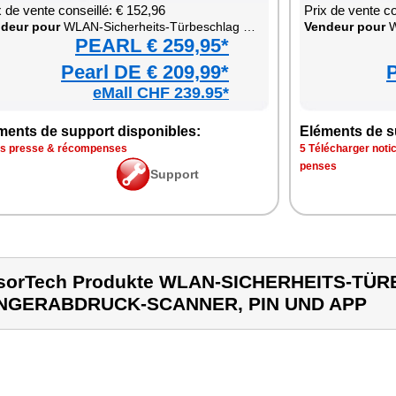
x de vente conseillé: € 152,96
Prix de vente co
­deur pour
WLAN-Siche­rheits-Tür­bes­chlag mit Fin­ge­rab­druck-Scan­ner, PIN und App
Ven­deur pour
WLAN
PEARL € 259,95*
Pearl DE € 209,99*
P
eMall CHF 239.95*
ments de sup­port dis­po­nibles:
Elé­ments de su
is presse & récom­penses
5 Télé­char­ger noti
penses
Sup­port
sorTech Produkte WLAN-SICHERHEITS-TÜ
INGERABDRUCK-SCANNER, PIN UND APP