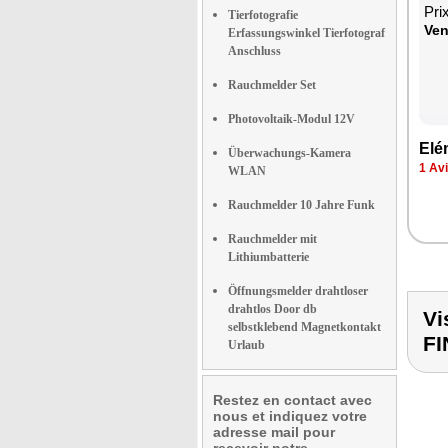
Pri
Tierfotografie
Ven
Erfassungswinkel Tierfotograf
Anschluss
Rauchmelder Set
Photovoltaik-Modul 12V
Elé­
Überwachungs-Kamera
1 Av
WLAN
Rauchmelder 10 Jahre Funk
Rauchmelder mit
Lithiumbatterie
Öffnungsmelder drahtloser
drahtlos Door db
Vi
selbstklebend Magnetkontakt
F
Urlaub
Restez en contact avec
nous et indiquez votre
adresse mail pour