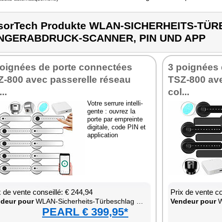
sorTech Produkte WLAN-SICHERHEITS-TÜ
INGERABDRUCK-SCANNER, PIN UND APP
oi­gnées de porte connec­tées
3 poi­gnées
-800 avec pas­se­relle réseau
TSZ-800 ave
..
col...
Votre ser­rure intel­li­
gente : ouvrez la
porte par empreinte
digi­tale, code PIN et
appli­ca­tion
x de vente conseillé: € 244,94
Prix de vente co
­deur pour
WLAN-Siche­rheits-Tür­bes­chlag mit Fin­ge­rab­druck-Scan­ner, PIN und App
Ven­deur pour
WLAN
PEARL € 399,95*