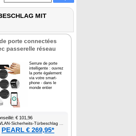
RBESCHLAG MIT
 de porte connec­tées
c pas­se­relle réseau
Ser­rure de porte
intel­li­gente : ouvrez
la porte éga­le­ment
via votre smart­
phone - dans le
monde entier
nseillé: € 101,96
-Siche­rheits-Tür­bes­chlag mit Fin­ge­rab­druck-Scan­ner, PIN und App
PEARL € 269,95*