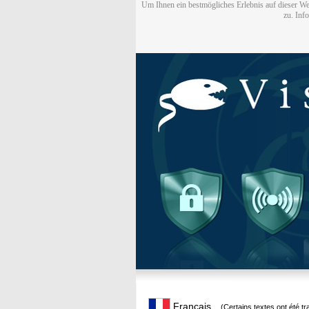
Um Ihnen ein bestmögliches Erlebnis auf dieser We
zu. Inf
Français
(Certains textes ont été t