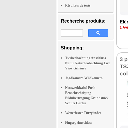
Résultats de tests
Recherche produits:
Elé­
1 Av
Shopping:
Tierbeobachtung Anschluss
3 p
Natur Naturbeobachtung Live
TSZ
View Gehäuse
col.
Jagdkamera Wildkamera
Netzwerkkabel Push
Benachrichtigung
Bildübertragung Grundstück
Schutz Garten
Wetterfester Türzylinder
Fingerprintschloss