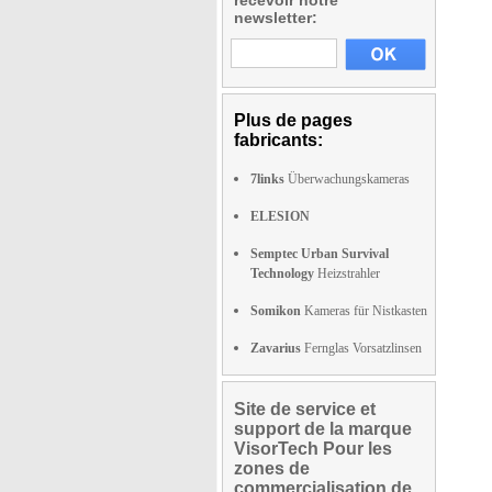
recevoir notre
newsletter:
Plus de pages
fabricants:
7links
Überwachungskameras
ELESION
Semptec Urban Survival
Technology
Heizstrahler
Somikon
Kameras für Nistkasten
Zavarius
Fernglas Vorsatzlinsen
Site de service et
support de la marque
VisorTech Pour les
zones de
commercialisation de