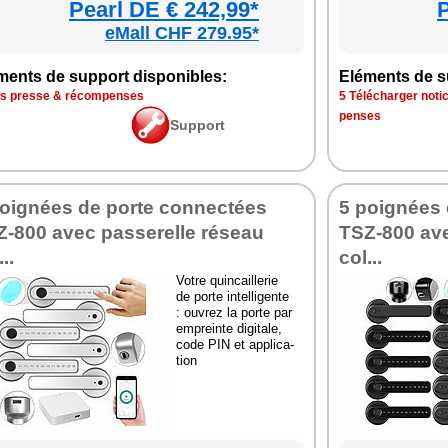
Pearl DE € 242,99*
P
eMall CHF 279.95*
ments de sup­port dis­po­nibles:
Elé­ments de su
is presse & récom­penses
5 Télé­char­ger noti
penses
Sup­port
oi­gnées de porte connec­tées
5 poi­gnées
-800 avec pas­se­relle réseau
TSZ-800 ave
..
col...
Votre quin­caille­rie
de porte intel­li­gente
: ouvrez la porte par
empreinte digi­tale,
code PIN et appli­ca­
tion