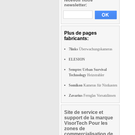
recevoir notre
newsletter:
Plus de pages
fabricants:
7links
Überwachungskameras
ELESION
Semptec Urban Survival
Technology
Heizstrahler
Somikon
Kameras für Nistkasten
Zavarius
Fernglas Vorsatzlinsen
Site de service et
support de la marque
VisorTech Pour les
zones de
commercialisation de