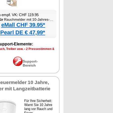
n empf. VK: CHF 119.95
ür
Rauchmelder mit 10-Jahres-Batterie
eMall CHF 39.95*
Pearl DE € 47,99*
upport-Elemente:
ch, Treiber usw.
•
2 Pressestimmen &
Support-
Bereich
euermelder 10 Jahre,
 mit Langzeitbatterie
Für Ihre Sicherheit:
Warnt Sie 10 Jahre
lang vor Rauch und
Feuer