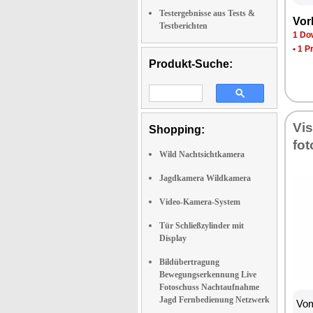
Testergebnisse aus Tests &
Vor
Testberichten
1 Do
•
1 P
Produkt-Suche:
Vi
Shopping:
fo
Wild Nachtsichtkamera
Jagdkamera Wildkamera
Video-Kamera-System
Tür Schließzylinder mit
Display
Bildübertragung
Bewegungserkennung Live
Fotoschuss Nachtaufnahme
Jagd Fernbedienung Netzwerk
Vom