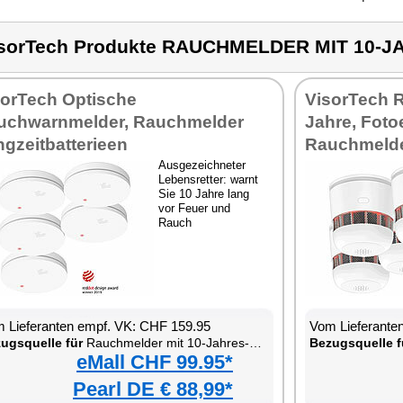
sorTech Produkte RAUCHMELDER MIT 10-
sorTech Optische
VisorTech 
uchwarnmelder, Rauchmelder
Jahre, Foto
gzeitbatterieen
Rauchmeld
Ausgezeichneter
Lebensretter: warnt
Sie 10 Jahre lang
vor Feuer und
Rauch
 Lieferanten empf. VK: CHF 159.95
Vom Lieferante
ugsquelle für
Rauchmelder mit 10-Jahres-Batterie
Bezugsquelle f
eMall CHF 99.95*
Pearl DE € 88,99*