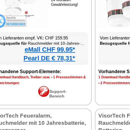
Gewährleistung!
 Lieferanten empf. VK: CHF 159.95
Vom Lieferante
ugsquelle für
Rauchmelder mit 10-Jahres-Batterie
Bezugsquelle f
eMall CHF 99.95*
Pearl DE € 78,31*
handene Support-Elemente:
Vorhandene S
wnload Handbuch, Treiber usw.
•
1 Pressestimmen &
1 Download Handbu
eichnungen
•
2 Pressestimmen
Support-
Bereich
sorTech Feueralarm,
VisorTech F
chmelder mit 10 Jahresbatterie,
Rauchmelde