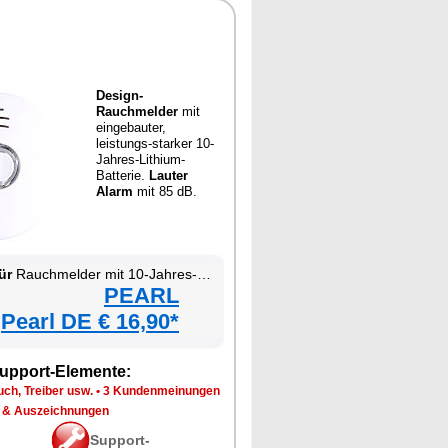
Design-
Rauchmelder
mit
eingebauter,
leistungs-starker 10-
Jahres-Lithium-
Batterie.
Lauter
Alarm
mit 85 dB.
ür
Rauchmelder mit 10-Jahres-Batterie
PEARL
Pearl DE € 16,90*
upport-Elemente:
ch, Treiber usw.
•
3 Kundenmeinungen
 & Auszeichnungen
Support-