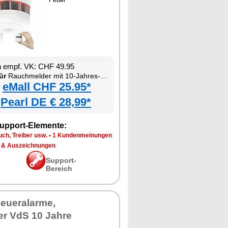
n empf. VK: CHF 49.95
ür
Rauchmelder mit 10-Jahres-Batterie
eMall CHF 25.95*
Pearl DE € 28,99*
upport-Elemente:
ch, Treiber usw.
•
1 Kundenmeinungen
 & Auszeichnungen
Support-
Bereich
eueralarme,
r VdS 10 Jahre