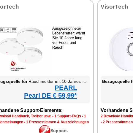
sorTech
VisorTech
Ausgezeichneter
Lebensretter: warnt
Sie 10 Jahre lang
vor Feuer und
Rauch
ugsquelle für
Rauchmelder mit 10-Jahres-Batterie
Bezugsquelle f
PEARL
Pearl DE € 59,99*
handene Support-Elemente:
Vorhandene S
wnload Handbuch, Treiber usw.
•
1 Support-FAQs
•
1
2 Download Handbu
enmeinungen
•
1 Pressestimmen & Auszeichnungen
•
2 Pressestimmen
Support-