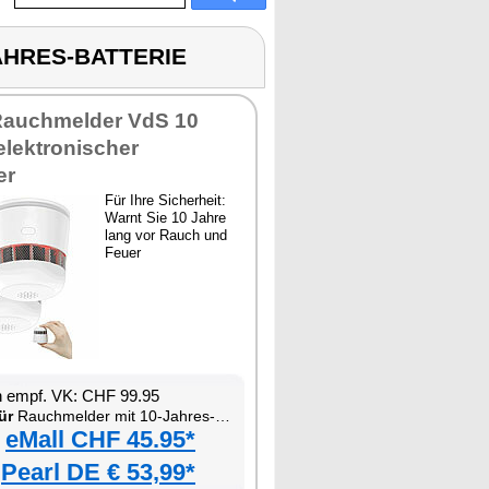
JAHRES-BATTERIE
Rauchmelder VdS 10
elektronischer
er
Für Ihre Sicherheit:
Warnt Sie 10 Jahre
lang vor Rauch und
Feuer
n empf. VK: CHF 99.95
ür
Rauchmelder mit 10-Jahres-Batterie
eMall CHF 45.95*
Pearl DE € 53,99*