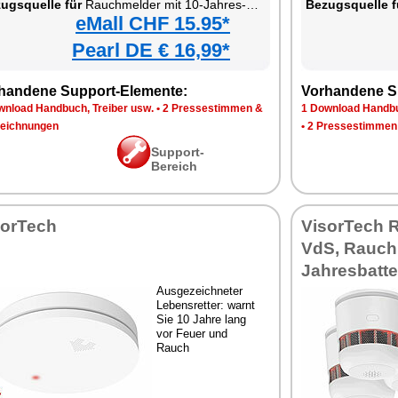
ugsquelle für
Rauchmelder mit 10-Jahres-Batterie
Bezugsquelle f
eMall CHF 15.95*
Pearl DE € 16,99*
handene Support-Elemente:
Vorhandene S
wnload Handbuch, Treiber usw.
•
2 Pressestimmen &
1 Download Handbu
eichnungen
•
2 Pressestimmen
Support-
Bereich
sorTech
VisorTech 
VdS, Rauch
Jahresbatte
Ausgezeichneter
Lebensretter: warnt
Sie 10 Jahre lang
vor Feuer und
Rauch