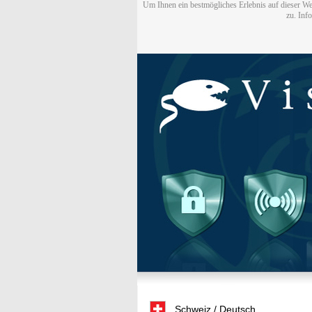
Um Ihnen ein bestmögliches Erlebnis auf dieser We
zu. Inf
Schweiz / Deutsch