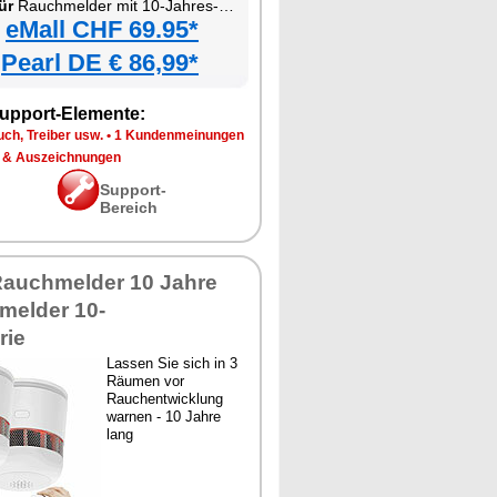
ür
Rauchmelder mit 10-Jahres-Batterie
eMall CHF 69.95*
Pearl DE € 86,99*
upport-Elemente:
ch, Treiber usw.
•
1 Kundenmeinungen
 & Auszeichnungen
Support-
Bereich
Rauchmelder 10 Jahre
melder 10-
rie
Lassen Sie sich in 3
Räumen vor
Rauchentwicklung
warnen - 10 Jahre
lang