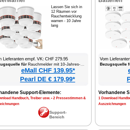
uerwarner
Batterien
Lassen Sie sich in
12 Räumen vor
Rauchentwicklung
warnen - 10 Jahre
lang
 Lieferanten empf. VK: CHF 279.95
Vom Lieferante
ugsquelle für
Rauchmelder mit 10-Jahres-Batterie
Bezugsquelle f
eMall CHF 139.95*
Pearl DE € 179,99*
P
handene Support-Elemente:
Vorhandene S
wnload Handbuch, Treiber usw.
•
2 Pressestimmen &
1 Download Handbu
eichnungen
Auszeichnungen
Support-
Bereich