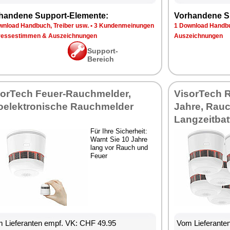
handene Support-Elemente:
Vorhandene S
wnload Handbuch, Treiber usw.
•
3 Kundenmeinungen
1 Download Handbu
ressestimmen & Auszeichnungen
Auszeichnungen
Support-
Bereich
sorTech Feuer-Rauchmelder,
VisorTech 
toelektronische Rauchmelder
Jahre, Rau
Langzeitbat
Für Ihre Sicherheit:
Warnt Sie 10 Jahre
lang vor Rauch und
Feuer
 Lieferanten empf. VK: CHF 49.95
Vom Lieferante