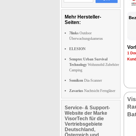
Mehr Hersteller-
Bez
Seiten:
7links
Outdoor
Überwachungskameras
Vor
ELESION
1 Do
Semptec Urban Survival
Kund
Technology
Wohnmobil Zubehöre
Camping
Somikon
Dia-Scanner
Zavarius
Nachtsicht Ferngläser
Vi
Ra
Service- & Support-
Website der Marke
Bat
VisorTech für die
Vertriebsgebiete
Deutschland,
Österreich und