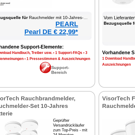
ugsquelle für
Rauchmelder mit 10-Jahres-Batterie
Vom Lieferante
PEARL
Bezugsquelle f
Pearl DE € 22,99*
handene Support-Elemente:
Vorhandene S
wnload Handbuch, Treiber usw.
•
1 Support-FAQs
•
3
1 Download Handbu
enmeinungen
•
1 Pressestimmen & Auszeichnungen
Auszeichnungen
Support-
Bereich
sorTech Rauchbrandmelder,
VisorTech F
uchmelder-Set 10-Jahres
Rauchmelder
terie
Geprüfter
Versandrückläufer
zum Top-Preis - mit
24 Monaten