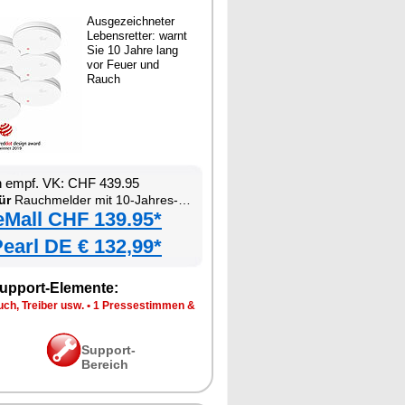
Ausgezeichneter
Lebensretter: warnt
Sie 10 Jahre lang
vor Feuer und
Rauch
n empf. VK: CHF 439.95
ür
Rauchmelder mit 10-Jahres-Batterie
eMall CHF 139.95*
earl DE € 132,99*
upport-Elemente:
ch, Treiber usw.
•
1 Pressestimmen &
Support-
Bereich