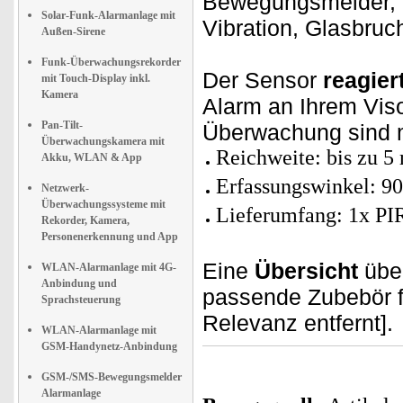
Bewegungsmelder, D
Solar-Funk-Alarmanlage mit
Vibration, Glasbru
Außen-Sirene
Funk-Überwachungsrekorder
Der Sensor
reagie
mit Touch-Display inkl.
Kamera
Alarm an Ihrem Vis
Pan-Tilt-
Überwachung sind 
Überwachungskamera mit
Reichweite: bis zu 5
Akku, WLAN & App
Erfassungswinkel: 90
Netzwerk-
Überwachungssysteme mit
Lieferumfang: 1x PI
Rekorder, Kamera,
Personenerkennung und App
Eine
Übersicht
über
WLAN-Alarmanlage mit 4G-
Anbindung und
passende Zubebör fi
Sprachsteuerung
Relevanz entfernt].
WLAN-Alarmanlage mit
GSM-Handynetz-Anbindung
GSM-/SMS-Bewegungsmelder
Alarmanlage