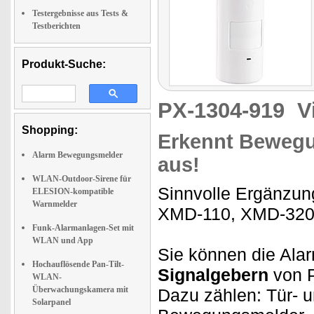
Testergebnisse aus Tests &
Testberichten
Produkt-Suche:
PX-1304-919
V
Shopping:
Erkennt Bewegu
Alarm Bewegungsmelder
aus!
WLAN-Outdoor-Sirene für
Sinnvolle Ergänzu
ELESION-kompatible
Warnmelder
XMD-110, XMD-3200
Funk-Alarmanlagen-Set mit
WLAN und App
Sie können die Ala
Hochauflösende Pan-Tilt-
Signalgebern
von 
WLAN-
Überwachungskamera mit
Dazu zählen: Tür- u
Solarpanel