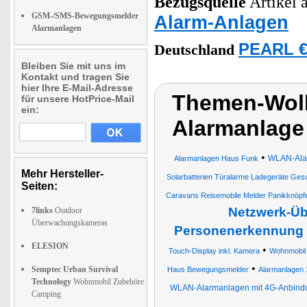
Bezugsquelle
Artikel a
GSM-/SMS-Bewegungsmelder
Alarm-Anlagen
Alarmanlagen
PEARL €
Deutschland
Bleiben Sie mit uns im
Kontakt und tragen Sie
hier Ihre E-Mail-Adresse
Themen-Wol
für unsere HotPrice-Mail
ein:
Alarmanlage
•
WLAN-Alar
Alarmanlagen Haus Funk
Mehr Hersteller-
Solarbatterien Türalarme Ladegeräte G
Seiten:
Caravans Reisemobile Melder Panikknöpf
Netzwerk-Üb
7links
Outdoor
Überwachungskameras
Personenerkennung
ELESION
•
Touch-Display inkl. Kamera
Wohnmobil
•
Semptec Urban Survival
Haus Bewegungsmelder
Alarmanlagen 
Technology
Wohnmobil Zubehöre
WLAN-Alarmanlagen mit 4G-Anbind
Camping