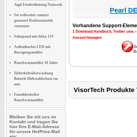
Jagd Fernbedienung Netzwerk
Pearl DE
Set weltweiter connect
gesteuert Drehtorantrieb
Vorhandene Support-Eleme
vernetzter
1 Download Handbuch, Treiber usw.
Solarpanel mit Akku 12V
Auszeichnungen
S
Außenleuchte LED mit
B
Bewegungsmelder
Rauchwarnmelder 10 Jahre
Sicherheitsüberwachung
Batterie Diebstahlschutz cm
mm
VisorTech Produkt
Fotoelektrischer
Rauchwarnmelder
Bleiben Sie mit uns im
Kontakt und tragen Sie
hier Ihre E-Mail-Adresse
für unsere HotPrice-Mail
ein: