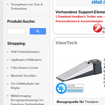
eMall 
Testergebnisse aus Tests &
Testberichten
Vorhandene Support-Eleme
1 Download Handbuch, Treiber usw.
Produkt-Suche:
Pressestimmen & Auszeichnungen
S
B
VisorTech
Shopping:
Wild Nachtsichtkamera
Jagdkamera Wildkamera
u
Video-Kamera-System
Bluetooth Türschloss
E
F
Tür Schließzylinder mit
Display
Bildübertragung
Bewegungserkennung Live
Bezugsquelle für
Türalarm
Fotoschuss Nachtaufnahme