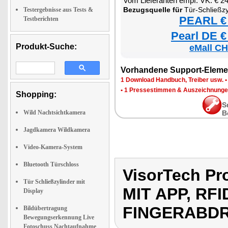
Vom Lieferanten empf. VK: € 2
Bezugsquelle für
Tür-Schließzylinder mit App, RFID-S
Testergebnisse aus Tests &
PEARL € 
Testberichten
Pearl DE €
Produkt-Suche:
eMall CH
Vorhandene Support-Eleme
1 Download Handbuch, Treiber usw.
•
1 Pressestimmen & Auszeichnung
Shopping:
S
Wild Nachtsichtkamera
B
Jagdkamera Wildkamera
Video-Kamera-System
Bluetooth Türschloss
VisorTech P
Tür Schließzylinder mit
MIT APP, RF
Display
FINGERABDR
Bildübertragung
Bewegungserkennung Live
Fotoschuss Nachtaufnahme