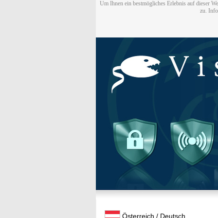
Um Ihnen ein bestmögliches Erlebnis auf dieser We
zu. Inf
Österreich / Deutsch