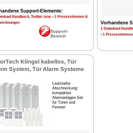
handene Support-Elemente:
wnload Handbuch, Treiber usw.
•
1 Pressestimmen &
Vorhandene S
eichnungen
1 Download Handbu
Support-
•
1 Pressestimmen
Bereich
orTech Klingel kabellos, Tür
arm System, Tür Alarm Systeme
Lautstarke
Abschreckung:
kompaktes
Alarmanlagen-Set
für Türen und
Fenster