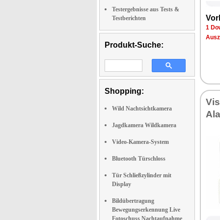
Testergebnisse aus Tests &
Vor
Testberichten
1 Do
Ausz
Produkt-Suche:
Shopping:
Vis
Wild Nachtsichtkamera
Al
Jagdkamera Wildkamera
Video-Kamera-System
Bluetooth Türschloss
Tür Schließzylinder mit
Display
Bildübertragung
Bewegungserkennung Live
Fotoschuss Nachtaufnahme