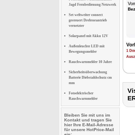
Vom
Jagd Fernbedienung Netzwerk
Bez
Set weltweiter connect
gesteuert Drehtorantrieb
vernetzter
Solarpanel mit Akku 12V
Vor
Außenleuchte LED mit
1 Do
Bewegungsmelder
Ausz
Rauchwarnmelder 10 Jahre
Sicherheitsüberwachung
Batterie Diebstahlschutz cm
mm
Vi
Fotoelektrischer
E
Rauchwarnmelder
Bleiben Sie mit uns im
Kontakt und tragen Sie
hier Ihre E-Mail-Adresse
für unsere HotPrice-Mail
ein: