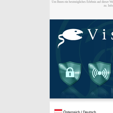
Um Ihnen ein bestmögliches Erlebnis auf dieser We
zu. Inf
Österreich / Deutsch