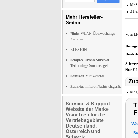
Maße
3 Fu
Mehr Hersteller-
Seiten:
7links
WLAN Überwachungs-
Vom Li
Kameras
Bezugs
ELESION
Deutsc
Semptec Urban Survival
Schwei
Technology
Sonnensegel
Nur € 
Somikon
Minikameras
Zub
Zavarius
Infrarot Nachtsichtgeräte
Magn
Service- & Support-
T
Website der Marke
F
VisorTech für die
Vertriebsgebiete
Wa
Deutschland,
Österreich und
Ra
Schweiz