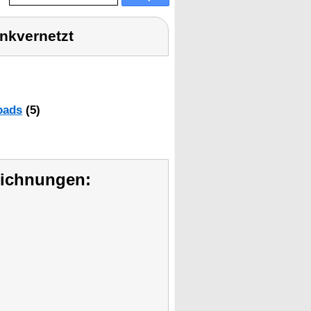
nkvernetzt
oads
(5)
eichnungen: