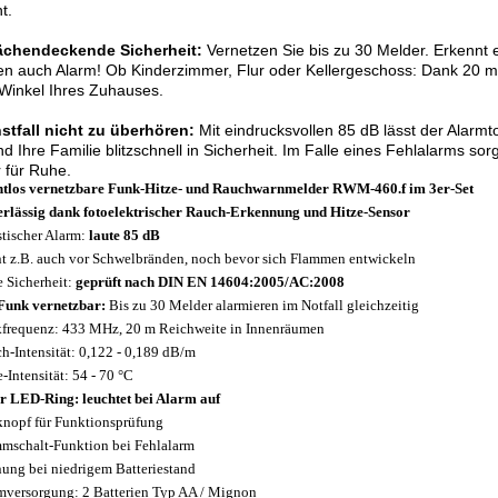
t.
lächendeckende Sicherheit:
Vernetzen Sie bis zu 30 Melder. Erkennt e
n auch Alarm! Ob Kinderzimmer, Flur oder Kellergeschoss: Dank 20 m 
Winkel Ihres Zuhauses.
stfall nicht zu überhören:
Mit eindrucksvollen 85 dB lässt der Alarmt
nd Ihre Familie blitzschnell in Sicherheit. Im Falle eines Fehlalarms s
 für Ruhe.
tlos vernetzbare Funk-Hitze- und Rauchwarnmelder RWM-460.f im 3er-Set
rlässig dank fotoelektrischer Rauch-Erkennung und Hitze-Sensor
tischer Alarm:
laute 85 dB
t z.B. auch vor Schwelbränden, noch bevor sich Flammen entwickeln
 Sicherheit:
geprüft nach DIN EN 14604:2005/AC:2008
Funk vernetzbar:
Bis zu 30 Melder alarmieren im Notfall gleichzeitig
frequenz: 433 MHz, 20 m Reichweite in Innenräumen
h-Intensität: 0,122 - 0,189 dB/m
e-Intensität: 54 - 70 °C
r LED-Ring: leuchtet bei Alarm auf
knopf für Funktionsprüfung
mschalt-Funktion bei Fehlalarm
ung bei niedrigem Batteriestand
mversorgung: 2 Batterien Typ AA / Mignon