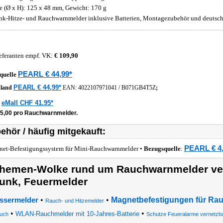
 (Ø x H): 125 x 48 mm, Gewicht: 170 g
nk-Hitze- und Rauchwarnmelder inklusive Batterien, Montagezubehör und deutsch
eferanten empf. VK:
€ 109,90
PEARL € 44,99*
quelle
PEARL € 44,99*
hland
EAN:
4022107971041
/
B071GB4T5Z
;
eMall CHF 41.95*
z
15,00 pro Rauchwarnmelder.
ehör / häufig mitgekauft:
PEARL € 4,
et-Befestigungssystem für Mini-Rauchwarnmelder •
Bezugsquelle
:
hemen-Wolke rund um Rauchwarnmelder ver
unk, Feuermelder
•
•
Magnetbefestigungen für Ra
ssermelder
Rauch- und Hitzemelder
•
•
WLAN-Rauchmelder mit 10-Jahres-Batterie
uch
Schutze Feueralarme vernetzb