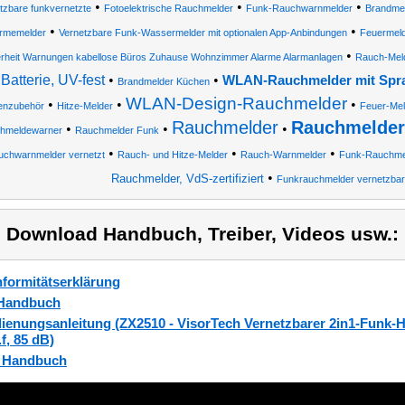
•
•
•
tzbare funkvernetzte
Fotoelektrische Rauchmelder
Funk-Rauchwarnmelder
Brandme
•
•
rmemelder
Vernetzbare Funk-Wassermelder mit optionalen App-Anbindungen
Feuermel
•
erheit Warnungen kabellose Büros Zuhause Wohnzimmer Alarme Alarmanlagen
Rauch-Mel
Batterie, UV-fest
•
•
WLAN-Rauchmelder mit Spr
Brandmelder Küchen
WLAN-Design-Rauchmelder
•
•
•
enzubehör
Hitze-Melder
Feuer-Mel
Rauchmelder
Rauchmelder 
•
•
•
hmeldewarner
Rauchmelder Funk
•
•
•
chwarnmelder vernetzt
Rauch- und Hitze-Melder
Rauch-Warnmelder
Funk-Rauchme
•
Rauchmelder, VdS-zertifiziert
Funkrauchmelder vernetzbar
) Download Handbuch, Treiber, Videos usw.:
formitätserklärung
Handbuch
ienungsanleitung (ZX2510 - VisorTech Vernetzbarer 2in1-Funk
.f, 85 dB)
_Handbuch