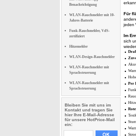
erkann
Benachrichtigung
Für f
WLAN-Rauchmelder mit 10-
andere
Jahres-Batterie
jeden 
Funk-Rauchmelder, VdS-
Im Ern
zertifiziert
sich u
wieder
Hitzemelder
Drah
WLAN-Design-Rauchmelder
Zuve
Akus
WLAN-Rauchmelder mit
Warn
Sprachsteuerung
Hohe
WLAN-Rauchmelder mit
Per 
Sprachsteuerung
Funk
Rauc
Hitz
Bleiben Sie mit uns im
Rote
Kontakt und tragen Sie
hier Ihre E-Mail-Adresse
Test
für unsere HotPrice-Mail
Stum
ein:
Warn
Stro