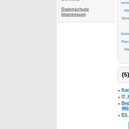
verne
Datenschutz
Wä
Impressum
Sich
Küch
Rauc
Rau
(5
Kon
IT_
Bed
460
ES