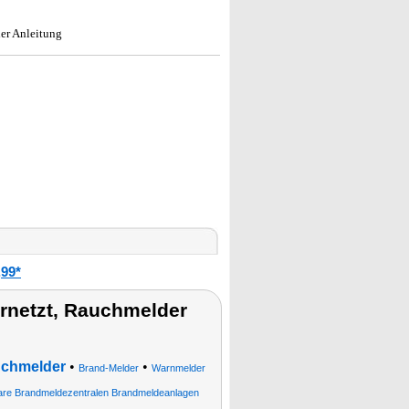
er Anleitung
99*
netzt, Rauchmelder
uchmelder
•
•
Brand-Melder
Warnmelder
are Brandmeldezentralen Brandmeldeanlagen