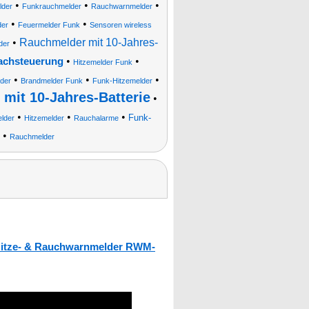
•
•
•
lder
Funkrauchmelder
Rauchwarnmelder
•
•
der
Feuermelder Funk
Sensoren wireless
•
Rauchmelder mit 10-Jahres-
der
•
•
achsteuerung
Hitzemelder Funk
•
•
•
der
Brandmelder Funk
Funk-Hitzemelder
mit 10-Jahres-Batterie
•
•
•
•
Funk-
lder
Hitzemelder
Rauchalarme
•
Rauchmelder
-Hitze- & Rauchwarnmelder RWM-