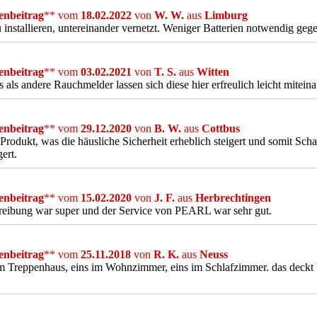
nbeitrag
** vom
18.02.2022
von
W. W.
aus
Limburg
 installieren, untereinander vernetzt. Weniger Batterien notwendig ge
nbeitrag
** vom
03.02.2021
von
T. S.
aus
Witten
 als andere Rauchmelder lassen sich diese hier erfreulich leicht mitein
nbeitrag
** vom
29.12.2020
von
B. W.
aus
Cottbus
Produkt, was die häusliche Sicherheit erheblich steigert und somit Sc
gert.
nbeitrag
** vom
15.02.2020
von
J. F.
aus
Herbrechtingen
reibung war super und der Service von PEARL war sehr gut.
nbeitrag
** vom
25.11.2018
von
R. K.
aus
Neuss
m Treppenhaus, eins im Wohnzimmer, eins im Schlafzimmer. das deckt