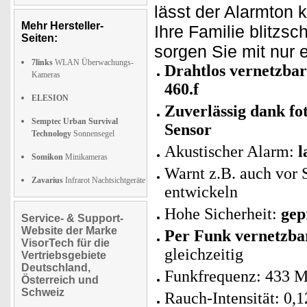
lässt der Alarmton 
Mehr Hersteller-
Ihre Familie blitzsc
Seiten:
sorgen Sie mit nur 
7links
WLAN Überwachungs-
Drahtlos vernetzb
Kameras
460.f
ELESION
Zuverlässig dank fo
Semptec Urban Survival
Sensor
Technology
Sonnensegel
Akustischer Alarm:
l
Somikon
Minikameras
Warnt z.B. auch vor
Zavarius
Infrarot Nachtsichtgeräte
entwickeln
Hohe Sicherheit:
gep
Service- & Support-
Website der Marke
Per Funk vernetzba
VisorTech für die
gleichzeitig
Vertriebsgebiete
Deutschland,
Funkfrequenz: 433 M
Österreich und
Schweiz
Rauch-Intensität: 0,