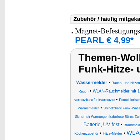
Zubehör / häufig mitgeka
Magnet-Befestigungs
PEARL € 4,99*
Themen-Wolk
Funk-Hitze-
•
Wassermelder
Rauch- und Hitzem
•
WLAN-Rauchmelder mit 10
Rauch
•
vernetzbare funkvernetzte
Fotoelektris
•
Wärmemelder
Vernetzbare Funk-Wasse
Sicherheit Warnungen kabellose Büros Z
Batterie, UV-fest
•
Brandmeld
WLAN
•
•
Küchenzubehör
Hitze-Melder