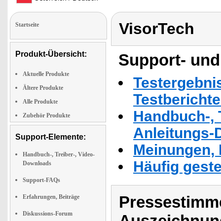
VisorTech
Startseite
Produkt-Übersicht:
Support- und
Aktuelle Produkte
Testergebni
Ältere Produkte
Testbericht
Alle Produkte
Handbuch-, T
Zubehör Produkte
Anleitungs-
Support-Elemente:
Meinungen, 
Handbuch-, Treiber-, Video-
Häufig geste
Downloads
Support-FAQs
Pressestimme
Erfahrungen, Beiträge
Diskussions-Forum
Auszeichnun