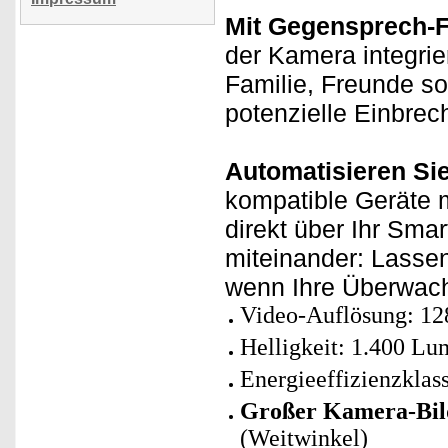
Mit Gegensprech-F
der Kamera integrie
Familie, Freunde s
potenzielle Einbrec
Automatisieren Si
kompatible Geräte m
direkt über Ihr Sma
miteinander: Lasse
wenn Ihre Überwach
Video-Auflösung: 128
Helligkeit: 1.400 L
Energieeffizienzklas
Großer Kamera-Bil
(Weitwinkel)