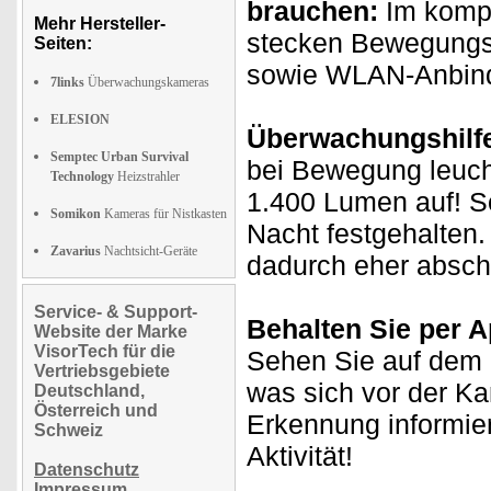
brauchen:
Im kompa
Mehr Hersteller-
stecken Bewegungs
Seiten:
sowie WLAN-Anbindu
7links
Überwachungskameras
ELESION
Überwachungshilfe
Semptec Urban Survival
bei Bewegung leucht
Technology
Heizstrahler
1.400 Lumen auf! So
Somikon
Kameras für Nistkasten
Nacht festgehalten.
Zavarius
Nachtsicht-Geräte
dadurch eher absch
Service- & Support-
Behalten Sie per Ap
Website der Marke
VisorTech für die
Sehen Sie auf dem D
Vertriebsgebiete
was sich vor der K
Deutschland,
Österreich und
Erkennung informie
Schweiz
Aktivität!
Datenschutz
Impressum