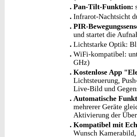
Pan-Tilt-Funktion:
s
Infrarot-Nachtsicht 
PIR-Bewegungssenso
und startet die Aufn
Lichtstarke Optik: B
WiFi-kompatibel: un
GHz)
Kostenlose App "El
Lichtsteuerung, Pus
Live-Bild und Gegen
Automatische Funk
mehrerer Geräte glei
Aktivierung der Übe
Kompatibel mit Ec
Wunsch Kamerabild, 