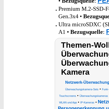
PEA
•
Bezugsquelle
:
Premium M.2-SSD-Fes
Gen.3x4 •
Bezugsque
Ultra microSDXC (
A1 •
Bezugsquelle
:
Themen-Wol
Überwachun
Überwachung
Kamera
Netzwerk-Überwachung
•
Überwachungskamera-Sets
Funk
•
Touchscreens
Überwachungskameras
Netz
•
•
WLAN und App
IP-Kameras
Personenerkennung u