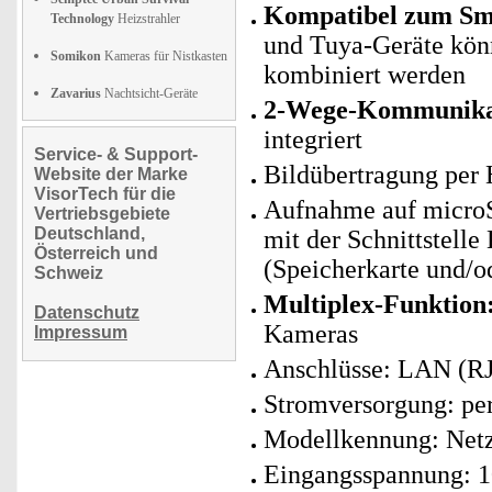
Kompatibel zum Sma
Technology
Heizstrahler
und Tuya-Geräte kö
Somikon
Kameras für Nistkasten
kombiniert werden
Zavarius
Nachtsicht-Geräte
2-Wege-Kommunikat
integriert
Service- & Support-
Bildübertragung per
Website der Marke
VisorTech für die
Aufnahme auf micro
Vertriebsgebiete
Deutschland,
mit der Schnittstel
Österreich und
(Speicherkarte und/od
Schweiz
Multiplex-Funktion
Datenschutz
Kameras
Impressum
Anschlüsse: LAN (RJ
Stromversorgung: per
Modellkennung: Net
Eingangsspannung: 