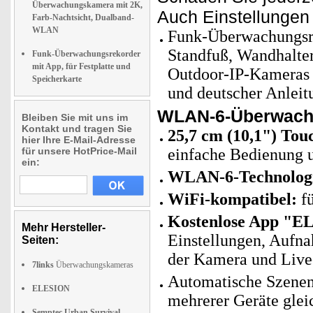
Überwachungskamera mit 2K,
Auch Einstellungen
Farb-Nachtsicht, Dualband-
WLAN
Funk-Überwachungsre
Standfuß, Wandhalte
Funk-Überwachungsrekorder
mit App, für Festplatte und
Outdoor-IP-Kameras 
Speicherkarte
und deutscher Anleit
WLAN-6-Überwach
Bleiben Sie mit uns im
Kontakt und tragen Sie
25,7 cm (10,1") Tou
hier Ihre E-Mail-Adresse
für unsere HotPrice-Mail
einfache Bedienung 
ein:
WLAN-6-Technolog
WiFi-kompatibel:
fü
Kostenlose App "E
Mehr Hersteller-
Einstellungen, Aufn
Seiten:
der Kamera und Live
7links
Überwachungskameras
Automatische Szenen
ELESION
mehrerer Geräte glei
Semptec Urban Survival