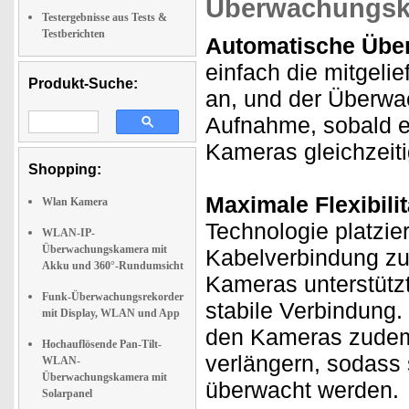
Überwachungs
Testergebnisse aus Tests &
Testberichten
Automatische Übe
einfach die mitgel
Produkt-Suche:
an, und der Überwac
Aufnahme, sobald e
Kameras gleichzeiti
Shopping:
Maximale Flexibil
Wlan Kamera
Technologie platzie
WLAN-IP-
Überwachungskamera mit
Kabelverbindung zu
Akku und 360°-Rundumsicht
Kameras unterstütz
Funk-Überwachungsrekorder
stabile Verbindung.
mit Display, WLAN und App
den Kameras zudem
Hochauflösende Pan-Tilt-
verlängern, sodass 
WLAN-
Überwachungskamera mit
überwacht werden.
Solarpanel