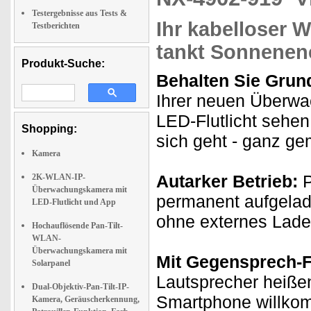
Testergebnisse aus Tests &
Ihr kabelloser W
Testberichten
tankt Sonnenen
Produkt-Suche:
Behalten Sie Grun
Ihrer neuen Überw
LED-Flutlicht sehen
Shopping:
sich geht - ganz g
Kamera
Autarker Betrieb:
P
2K-WLAN-IP-
Überwachungskamera mit
permanent aufgelad
LED-Flutlicht und App
ohne externes Lade
Hochauflösende Pan-Tilt-
WLAN-
Überwachungskamera mit
Mit Gegensprech-F
Solarpanel
Lautsprecher heißen
Dual-Objektiv-Pan-Tilt-IP-
Smartphone willkom
Kamera, Geräuscherkennung,