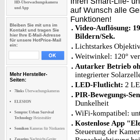
Ihren Smart-Life- u
HD-Überwachungskamera
und App
auf Wunsch alle Ge
Funktionen!
Bleiben Sie mit uns im
Video-Auflösung: 19
Kontakt und tragen Sie
Bildern/Sek.
hier Ihre E-Mail-Adresse
für unsere HotPrice-Mail
Lichtstarkes Objekti
ein:
Weitwinkel: 120° vert
Autarker Betrieb o
integrierter Solarzel
Mehr Hersteller-
Seiten:
LED-Flutlicht:
2 LE
7links
Überwachungskameras
PIR-Bewegungs-Se
Dunkelheit
ELESION
WiFi-kompatibel: un
Semptec Urban Survival
Technology
Heizstrahler
Kostenlose App "El
Somikon
Kameras für Nistkasten
Steuerung der Kamera
Zavarius
Nachtsicht-Geräte