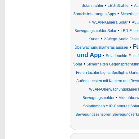
•
•
Solarstrahler
LED-Strahler
Au
•
Sprachsteuerungen Apps
Sicherheit
•
•
WLAN-Kamera Solar
Auß
•
Bewegungsmelder Solar
LED-Flute
•
Karten
2-Wege-Audio Fassa
Fu
•
Überwachungskameras aussen
und App
•
Solarleuchte-Flutlic
•
Solar
Sicherheiten Gegensprechfunkt
Freien Lichter Lights Spotlights Ga
Außenleuchten mit Kamera und Bew
WLAN-Überwachungskamer
•
Bewegungsmelder
Videoüber
•
Solarlampen
IP-Cameras Sola
Bewegungssensoren Bewegungserke