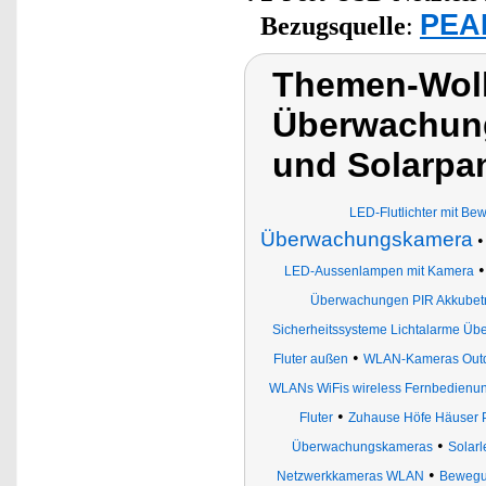
PEAR
Bezugsquelle
:
Themen-Wolk
Überwachung
und Solarpa
LED-Flutlichter mit B
Überwachungskamera
LED-Aussenlampen mit Kamera
Überwachungen PIR Akkubetri
Sicherheitssysteme Lichtalarme Ü
•
Fluter außen
WLAN-Kameras Out
WLANs WiFis wireless Fernbedienu
•
Fluter
Zuhause Höfe Häuser 
•
Überwachungskameras
Solarl
•
Netzwerkkameras WLAN
Bewegu