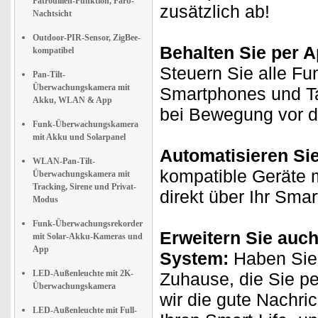
Patrouillen-Funktion, Farb-
zusätzlich ab!
Nachtsicht
Outdoor-PIR-Sensor, ZigBee-
Behalten Sie per A
kompatibel
Steuern Sie alle Fu
Pan-Tilt-
Überwachungskamera mit
Smartphones und Ta
Akku, WLAN & App
bei Bewegung vor 
Funk-Überwachungskamera
mit Akku und Solarpanel
Automatisieren Si
WLAN-Pan-Tilt-
kompatible Geräte m
Überwachungskamera mit
Tracking, Sirene und Privat-
direkt über Ihr Sma
Modus
Funk-Überwachungsrekorder
Erweitern Sie auch
mit Solar-Akku-Kameras und
App
System:
Haben Sie 
LED-Außenleuchte mit 2K-
Zuhause, die Sie p
Überwachungskamera
wir die gute Nachri
LED-Außenleuchte mit Full-