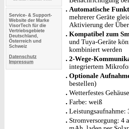
Benachrichtigung be
Automatische Funk
Service- & Support-
mehrerer Geräte glei
Website der Marke
Aktivierung der Übe
VisorTech für die
Vertriebsgebiete
Kompatibel zum Sma
Deutschland,
und Tuya-Geräte kö
Österreich und
Schweiz
kombiniert werden
Datenschutz
2-Wege-Kommunika
Impressum
integriertem Mikrofo
Optionale Aufnahm
bestellen)
Wetterfestes Gehäuse
Farbe: weiß
Leistungsaufnahme: 
Stromversorgung: 4 a
mAh, laden per Solar 