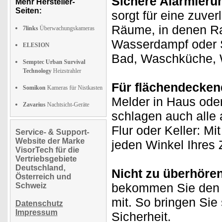
Sichere Alarmierun
Mehr Hersteller-
Seiten:
sorgt für eine zuve
Räume, in denen R
7links
Überwachungskameras
Wasserdampf oder St
ELESION
Bad, Waschküche, W
Semptec Urban Survival
Technology
Heizstrahler
Für flächendecken
Somikon
Kameras für Nistkasten
Melder in Haus ode
Zavarius
Nachtsicht-Geräte
schlagen auch alle
Flur oder Keller: Mi
Service- & Support-
Website der Marke
jeden Winkel Ihres
VisorTech für die
Vertriebsgebiete
Deutschland,
Nicht zu überhören
Österreich und
bekommen Sie den 
Schweiz
mit. So bringen Sie 
Datenschutz
Impressum
Sicherheit.