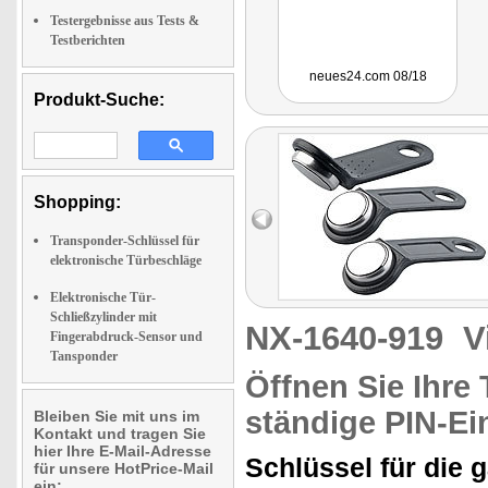
Testergebnisse aus Tests &
Testberichten
neues24.com 08/18
Produkt-Suche:
Shopping:
Transponder-Schlüssel für
elektronische Türbeschläge
Elektronische Tür-
Schließzylinder mit
NX-1640-919
V
Fingerabdruck-Sensor und
Tansponder
Öffnen Sie Ihre
ständige PIN-E
Bleiben Sie mit uns im
Kontakt und tragen Sie
hier Ihre E-Mail-Adresse
Schlüssel für die 
für unsere HotPrice-Mail
ein: