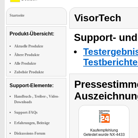
VisorTech
Startseite
Produkt-Übersicht:
Support- und
Aktuelle Produkte
Testergebni
Ältere Produkte
Testbericht
Alle Produkte
Zubehör Produkte
Pressestimme
Support-Elemente:
Auszeichnun
Handbuch-, Treiber-, Video-
Downloads
Support-FAQs
Erfahrungen, Beiträge
Kaufempfehlung
Diskussions-Forum
Getestet wurde NX-4433