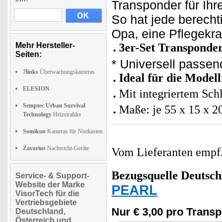
Transponder für Ihr
So hat jede berecht
Opa, eine Pflegekra
Mehr Hersteller-
3er-Set Transponder
Seiten:
* Universell passen
7links
Überwachungskameras
Ideal für die Mode
ELESION
Mit integriertem Sch
Semptec Urban Survival
Maße: je 55 x 15 x 2
Technology
Heizstrahler
Somikon
Kameras für Nistkasten
Zavarius
Nachtsicht-Geräte
Vom Lieferanten emp
Bezugsquelle
Deutsch
Service- & Support-
Website der Marke
PEARL
VisorTech für die
Vertriebsgebiete
Nur € 3,00 pro Trans
Deutschland,
Österreich und