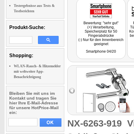
Testergebnisse aus Tests &
Testberichten
Bewertung: "sehr gut"
Produkt-Suche:
(+) Verarbeitung,
Tü
Speicherplatz für 50
Kom
Fingerabdrücke
be
(-) Nur für den Innenbereich
geeignet
Fazit: "Mit dem aus
Smartphone 04/20
Edelstahl gefertigten
Shopping:
Türbeschlag können Sie
Türen im Innenbereich
wahlweise mittels
WLAN-Rauch- & Hitzemelder
Fingerabdruck oder ...
mit weltweiter App-
Transponder auf- bzw.
Benachrichtigung
abschließen."
Bleiben Sie mit uns im
Kontakt und tragen Sie
hier Ihre E-Mail-Adresse
für unsere HotPrice-Mail
ein:
NX-6263-919
V