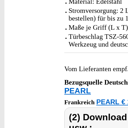
Material: Edelstahl
Stromversorgung: 2 L
bestellen) für bis zu
Maße je Griff (L x 
Türbeschlag TSZ-560.
Werkzeug und deutsc
Vom Lieferanten emp
Bezugsquelle
Deutsch
PEARL
PEARL € 
Frankreich
(2) Download
usw.: