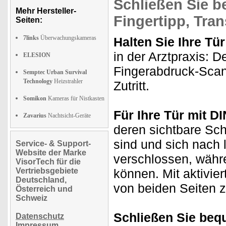
Schließen Sie b
Mehr Hersteller-
Fingertipp, Tra
Seiten:
7links
Überwachungskameras
Halten Sie Ihre Tür
in der Arztpraxis: 
ELESION
Fingerabdruck-Scan
Semptec Urban Survival
Technology
Heizstrahler
Zutritt.
Somikon
Kameras für Nistkasten
Für Ihre Tür mit DI
Zavarius
Nachtsicht-Geräte
deren sichtbare Sch
sind und sich nach l
Service- & Support-
Website der Marke
verschlossen, währe
VisorTech für die
Vertriebsgebiete
können. Mit aktivier
Deutschland,
von beiden Seiten z
Österreich und
Schweiz
Schließen Sie beq
Datenschutz
Impressum