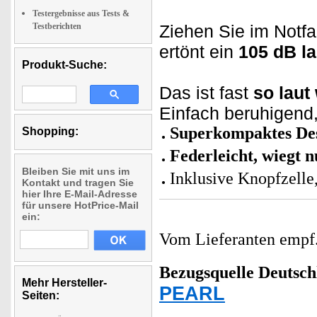
Testergebnisse aus Tests &
Testberichten
Ziehen Sie im Notfa
ertönt ein
105 dB la
Produkt-Suche:
Das ist fast
so laut
Einfach beruhigend,
Superkompaktes De
Shopping:
Federleicht, wiegt
Bleiben Sie mit uns im
Inklusive Knopfzelle
Kontakt und tragen Sie
hier Ihre E-Mail-Adresse
für unsere HotPrice-Mail
ein:
Vom Lieferanten emp
Bezugsquelle
Deutsch
Mehr Hersteller-
PEARL
Seiten: