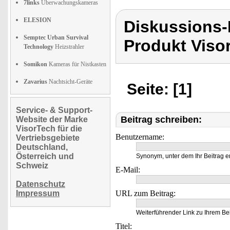
7links
Überwachungskameras
ELESION
Diskussions-
Semptec Urban Survival
Produkt Viso
Technology
Heizstrahler
Somikon
Kameras für Nistkasten
Zavarius
Nachtsicht-Geräte
Seite: [1]
Service- & Support-
Beitrag schreiben:
Website der Marke
VisorTech für die
Benutzername:
Vertriebsgebiete
Deutschland,
Österreich und
Synonym, unter dem Ihr Beitrag e
Schweiz
E-Mail:
Datenschutz
Impressum
URL zum Beitrag:
Weiterführender Link zu Ihrem Bei
Titel: