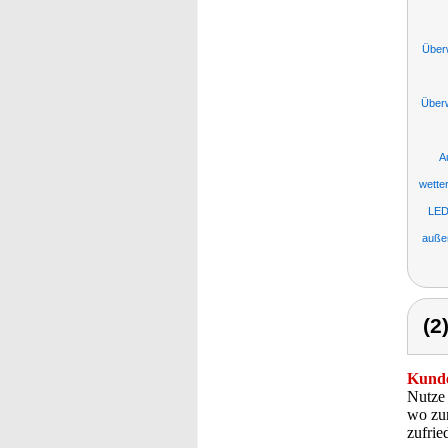
Über
Über
A
wette
LED
auße
(2
Kunde
Nutze 
wo zur
zufrie