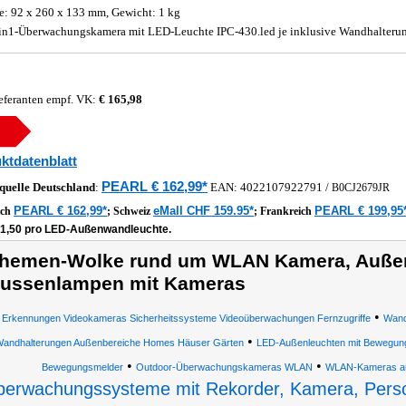
: 92 x 260 x 133 mm, Gewicht: 1 kg
in1-Überwachungskamera mit LED-Leuchte IPC-430.led je inklusive Wandhalterun
eferanten empf. VK:
€ 165,98
ktdatenblatt
PEARL € 162,99*
quelle
Deutschland
:
EAN:
4022107922791
/
B0CJ2679JR
PEARL € 162,99*
eMall CHF 159.95*
PEARL € 199,95
ich
;
Schweiz
;
Frankreich
81,50 pro LED-Außenwandleuchte.
hemen-Wolke rund um WLAN Kamera, Außen
ussenlampen mit Kameras
•
Erkennungen Videokameras Sicherheitssysteme Videoüberwachungen Fernzugriffe
Wand
•
andhalterungen Außenbereiche Homes Häuser Gärten
LED-Außenleuchten mit Bewegun
•
•
Bewegungsmelder
Outdoor-Überwachungskameras WLAN
WLAN-Kameras a
berwachungssysteme mit Rekorder, Kamera, Pers