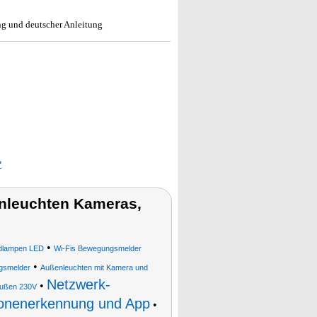
g und deutscher Anleitung
*
leuchten Kameras,
•
lampen LED
Wi-Fis Bewegungsmelder
•
gsmelder
Außenleuchten mit Kamera und
Netzwerk-
•
ußen 230V
onenerkennung und App
•