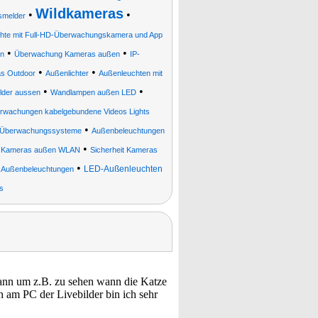
Wildkameras
•
•
smelder
hte mit Full-HD-Überwachungskamera und App
•
•
en
Überwachung Kameras außen
IP-
•
•
s Outdoor
Außenlichter
Außenleuchten mit
•
•
der aussen
Wandlampen außen LED
erwachungen kabelgebundene Videos Lights
•
en Überwachungssysteme
Außenbeleuchtungen
•
 Kameras außen WLAN
Sicherheit Kameras
•
•
LED-Außenleuchten
Außenbeleuchtungen
s
 kann um z.B. zu sehen wann die Katze
am PC der Livebilder bin ich sehr