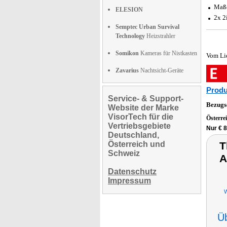
Maße
ELESION
2x 2
Semptec Urban Survival
Technology
Heizstrahler
Somikon
Kameras für Nistkasten
Vom Li
Zavarius
Nachtsicht-Geräte
Produ
Service- & Support-
Bezugs
Website der Marke
VisorTech für die
Österre
Vertriebsgebiete
Nur € 
Deutschland,
Österreich und
T
Schweiz
A
Datenschutz
Impressum
W
Ü