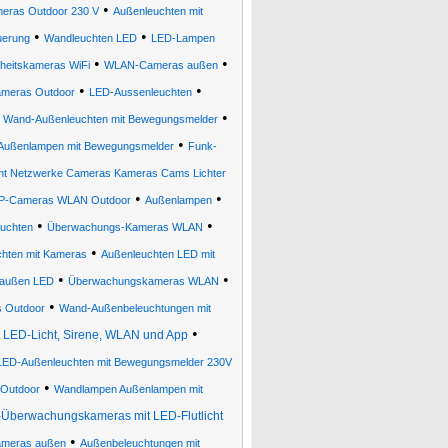
•
ras Outdoor 230 V
Außenleuchten mit
•
•
uerung
Wandleuchten LED
LED-Lampen
•
•
rheitskameras WiFi
WLAN-Cameras außen
•
•
ameras Outdoor
LED-Aussenleuchten
•
•
Wand-Außenleuchten mit Bewegungsmelder
•
ußenlampen mit Bewegungsmelder
Funk-
ht Netzwerke Cameras Kameras Cams Lichter
•
•
IP-Cameras WLAN Outdoor
Außenlampen
•
•
uchten
Überwachungs-Kameras WLAN
•
hten mit Kameras
Außenleuchten LED mit
•
•
 außen LED
Überwachungskameras WLAN
•
 Outdoor
Wand-Außenbeleuchtungen mit
•
LED-Licht, Sirene, WLAN und App
LED-Außenleuchten mit Bewegungsmelder 230V
•
Outdoor
Wandlampen Außenlampen mit
-Überwachungskameras mit LED-Flutlicht
•
Kameras außen
Außenbeleuchtungen mit