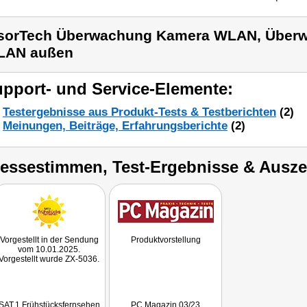
sorTech Überwachung Kamera WLAN, Über
LAN außen
pport- und Service-Elemente:
Testergebnisse aus Produkt-Tests & Testberichten
(2)
Meinungen, Beiträge, Erfahrungsberichte
(2)
ressestimmen, Test-Ergebnisse & Ausz
Vorgestellt in der Sendung
Produktvorstellung
vom 10.01.2025.
Vorgestellt wurde ZX-5036.
SAT.1 Frühstücksfernsehen
PC Magazin 03/23