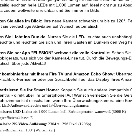
zeitig leuchten helle LEDs mit 1.000 Lumen auf. Ideal nicht nur zu Ab
 zudem weltweite erreichbar und Sie immer im Bilde.
en Sie alles im Blick:
Ihre neue Kamera schwenkt um bis zu 120°. Pe
gt sie verdächtige Aktivitäten auf Wunsch automatisch.
en Sie Licht ins Dunkle
: Nutzen Sie die LED-Leuchte auch unabhäng
uchte und leuchten Sie sich und Ihren Gästen im Dunkeln den Weg hell a
ten Sie per App "ELESION" weltweit die volle Kontrolle:
Sehen Sie 
bilgeräts, was sich vor der Kamera-Linse tut. Durch die Bewegungs-E
tisch über jede Aktivität!
r kombinierbar mit Ihrem Fire TV und Amazon Echo Show:
Übertrag
Flachbild-Fernseher oder per Sprachbefehl auf das Display Ihres Ama
atisieren Sie Ihr Smart Home:
Koppeln Sie auch andere kompatible G
zentral - direkt über Ihr Smartphone! Auf Wunsch vernetzen Sie die Ger
hnzimmerlicht einschalten, wenn Ihre Überwachungskamera eine Bewe
: LED-Außenwandleuchte und IP-Überwachungskamera
mbares LED-Licht:
bis 1.000 Lumen hell, Farbtemperatur: warmweiß (3000 K)
gieeffizienzklasse: E
a-hohe
2K-Video-Auflösung:
2304 x 1296 Pixel (1296p)
ra-Bildwinkel: 130° (Weitwinkel)