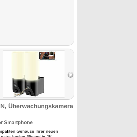
AN, Überwachungskamera
per Smartphone
pakten Gehäuse Ihrer neuen
xtra-hochauflösend in 2K.