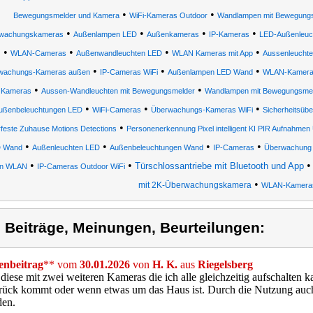
•
•
Bewegungsmelder und Kamera
WiFi-Kameras Outdoor
Wandlampen mit Bewegung
•
•
•
•
wachungskameras
Außenlampen LED
Außenkameras
IP-Kameras
LED-Außenleuc
•
•
•
•
WLAN-Cameras
Außenwandleuchten LED
WLAN Kameras mit App
Aussenleucht
•
•
•
wachungs-Kameras außen
IP-Cameras WiFi
Außenlampen LED Wand
WLAN-Kamera
•
•
Kameras
Aussen-Wandleuchten mit Bewegungsmelder
Wandlampen mit Bewegungsmel
•
•
•
ußenbeleuchtungen LED
WiFi-Cameras
Überwachungs-Kameras WiFi
Sicherheitsüb
•
rfeste Zuhause Motions Detections
Personenerkennung Pixel intelligent KI PIR Aufnahm
•
•
•
•
 Wand
Außenleuchten LED
Außenbeleuchtungen Wand
IP-Cameras
Überwachung
•
•
Türschlossantriebe mit Bluetooth und App
n WLAN
IP-Cameras Outdoor WiFi
•
mit 2K-Überwachungskamera
WLAN-Kamera
) Beiträge, Meinungen, Beurteilungen:
nbeitrag
** vom
30.01.2026
von
H. K.
aus
Riegelsberg
diese mit zwei weiteren Kameras die ich alle gleichzeitig aufschalten
ück kommt oder wenn etwas um das Haus ist. Durch die Nutzung auch 
den.