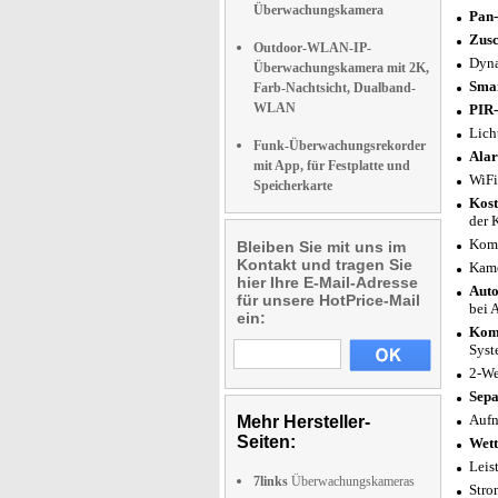
Überwachungskamera
Pan-
Zusc
Outdoor-WLAN-IP-
Dyna
Überwachungskamera mit 2K,
Smar
Farb-Nachtsicht, Dualband-
WLAN
PIR-
Lich
Funk-Überwachungsrekorder
Alar
mit App, für Festplatte und
WiFi
Speicherkarte
Kost
der 
Komp
Bleiben Sie mit uns im
Kontakt und tragen Sie
Kame
hier Ihre E-Mail-Adresse
Auto
für unsere HotPrice-Mail
bei 
ein:
Komp
Syst
2-We
Sepa
Aufn
Mehr Hersteller-
Seiten:
Wett
Leis
7links
Überwachungskameras
Stro