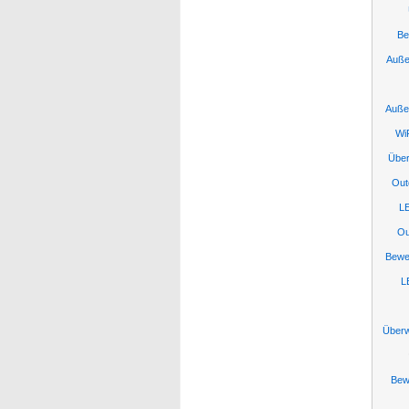
Be
Auße
Auße
Wi
Über
Out
L
Ou
Bewe
L
Über
Bew