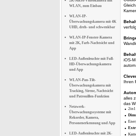
2K-Micro-Videokamera mit
Gleich
WLAN, zum Einbau
Kamera
WLAN-IP-
Behalt
Überwachungskamera mit 4K
verfol
UHD, dreh- und schwenkbar
WLAN-IP-Fenster-Kamera
Bring
mit 2K, Farb-Nachtsicht und
Wandle
App
Behal
LED-Außenleuchte mit Full-
iOS-Mo
HD-Überwachungskamera
automa
und App
Cleve
WLAN-Pan-Tilt-
Ihren 
Überwachungskamera mit
Tracking, Sirene, Nachtsicht
Autom
und Patrouillen-Funktion
alles 
das Wo
Netzwerk-
2in1
Überwachungssysteme mit
Dim
Rekorder, Kamera,
Ener
Personenerkennung und App
Extr
LED-Außenleuchte mit 2K-
Kame