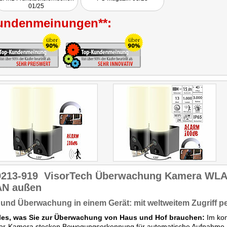
01/25
undenmeinungen**:
9213-919
VisorTech Überwachung Kamera WL
N außen
 und Überwachung in einem Gerät: mit weltweitem Zugriff 
lles, was Sie zur Überwachung von Haus und Hof brauchen:
Im kom
or-Kamera stecken Bewegungserkennung für automatische Aufnahme, e