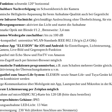
Funktion:
schwenkt 120° horizontal
haltbare
Nachverfolgung
im Schwenkbereich der Kamera
mische Helligkeits-Anpassung für beste Aufnahme-Qualität auch bei Gegenlicht
te Infrarot-Nachtsicht:
gleichmäßige Ausleuchtung ohne Überbelichtung, für ein k
Bewegungssensor:
aktiviert das Licht und startet die Aufnahme
tstarke Optik mit Blende f/1.2 , Brennweite: 3,4 mm
mton-Wiedergabe zuschaltbar:
bis zu 100 dB
-kompatibel: unterstützt WLAN-Standards IEEE 802.11b/g/n (2,4 GHz)
enlose App "ELESION" für iOS und Android:
für Einstellungen, Lichtsteuerung
Kamera, Live-Bild und Gegensprech-Funktion
atibel mit Echo Show und FireTV von Amazon
ra-Zugriff auch per Internet-Browser möglich
matische Funktionen programmierbar,
z.B. zum Schalten mehrerer Geräte gleich
Aktivierung der Überwachungskamera u.v.m.
atibel zum Smart-Life-System:
ELESION- sowie Smart-Life- und Tuya-Geräte k
em kombiniert werden
ge-Kommunikation über Mobilgerät mit App, Lautsprecher und Mikrofon in der Ka
rate Lichtsteuerung per Zeitplan möglich
ahme auf microSD(HC/XC)-Karte bis 128 GB (bitte dazu bestellen)
ergeschütztes Gehäuse:
IP65
tungsaufnahme LED-Licht: 13 Watt
mversorgung: 230 Volt (direkter Anschluss ans Stromnetz)