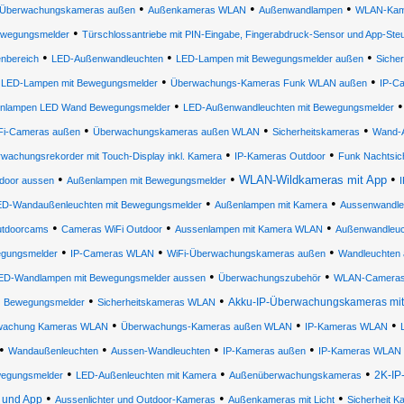
•
•
•
Überwachungskameras außen
Außenkameras WLAN
Außenwandlampen
WLAN-Kame
•
wegungsmelder
Türschlossantriebe mit PIN-Eingabe, Fingerabdruck-Sensor und App-Ste
•
•
•
nbereich
LED-Außenwandleuchten
LED-Lampen mit Bewegungsmelder außen
Siche
•
•
LED-Lampen mit Bewegungsmelder
Überwachungs-Kameras Funk WLAN außen
IP-C
•
nlampen LED Wand Bewegungsmelder
LED-Außenwandleuchten mit Bewegungsmelder
•
•
•
Fi-Cameras außen
Überwachungskameras außen WLAN
Sicherheitskameras
Wand-A
•
•
wachungsrekorder mit Touch-Display inkl. Kamera
IP-Kameras Outdoor
Funk Nachtsic
•
•
•
WLAN-Wildkameras mit App
door aussen
Außenlampen mit Bewegungsmelder
•
•
ED-Wandaußenleuchten mit Bewegungsmelder
Außenlampen mit Kamera
Aussenwandle
•
•
•
tdoorcams
Cameras WiFi Outdoor
Aussenlampen mit Kamera WLAN
Außenwandleuc
•
•
•
gungsmelder
IP-Cameras WLAN
WiFi-Überwachungskameras außen
Wandleuchten
•
•
ED-Wandlampen mit Bewegungsmelder aussen
Überwachungszubehör
WLAN-Cameras
•
•
Akku-IP-Überwachungskameras mit 
Bewegungsmelder
Sicherheitskameras WLAN
•
•
•
wachung Kameras WLAN
Überwachungs-Kameras außen WLAN
IP-Kameras WLAN
•
•
•
•
Wandaußenleuchten
Aussen-Wandleuchten
IP-Kameras außen
IP-Kameras WLAN 
•
•
•
2K-IP
egungsmelder
LED-Außenleuchten mit Kamera
Außenüberwachungskameras
•
•
•
und App
Aussenlichter und Outdoor-Kameras
Außenkameras mit Licht
Sicherheit 