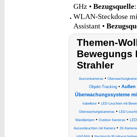
GHz •
Bezugsquelle
WLAN-Steckdose mit 
Assistant •
Bezugsqu
Themen-Wol
Bewegungs 
Strahler
•
Aussenkameras
Überwachungkame
•
Außen 
Objekt-Tracking
Überwachungssysteme mit
•
kabellose
LED-Leuchten mit Bewe
•
Überwachungskameras
LED-Leucht
•
•
LED
Wandlampen
Outdoor Kameras
•
Aussenleuchten mit Kamera
2K-Kamera
•
und App
Nachtsicht IR Infrarot farb