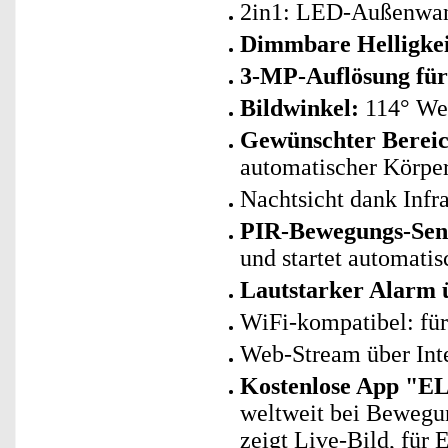
2in1: LED-Außenwan
Dimmbare Helligkeit
3-MP-Auflösung für
Bildwinkel:
114° We
Gewünschter Bereic
automatischer Körpe
Nachtsicht dank Infr
PIR-Bewegungs-Sen
und startet automati
Lautstarker Alarm ü
WiFi-kompatibel: fü
Web-Stream über Int
Kostenlose App "E
weltweit bei Bewegu
zeigt Live-Bild, für