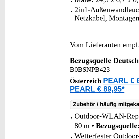
2in1-Außenwandleuch
Netzkabel, Montagem
Vom Lieferanten emp
Bezugsquelle
Deutsch
B0BSNPB423
PEARL € 6
Österreich
PEARL € 89,95*
Zubehör / häufig mitgeka
Outdoor-WLAN-Repeat
80 m •
Bezugsquelle
Wetterfester Outdoo