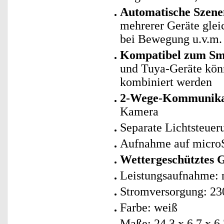
Automatische Szene
mehrerer Geräte glei
bei Bewegung u.v.m.
Kompatibel zum Sm
und Tuya-Geräte kö
kombiniert werden
2-Wege-Kommunika
Kamera
Separate Lichtsteuer
Aufnahme auf microS
Wettergeschütztes 
Leistungsaufnahme: 
Stromversorgung: 230
Farbe: weiß
Maße: 24,3 x 6,7 x 6