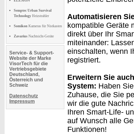
ELESION
Semptec Urban Survival
Automatisieren Si
Technology
Heizstrahler
kompatible Geräte m
Somikon
Kameras für Nistkasten
direkt über Ihr Sma
Zavarius
Nachtsicht-Geräte
miteinander: Lassen
einschalten, wenn
Service- & Support-
Website der Marke
registriert.
VisorTech für die
Vertriebsgebiete
Deutschland,
Erweitern Sie auch
Österreich und
System:
Haben Sie
Schweiz
Zuhause, die Sie p
Datenschutz
Impressum
wir die gute Nachri
Ihren Smart-Life- u
auf Wunsch alle Ge
Funktionen!