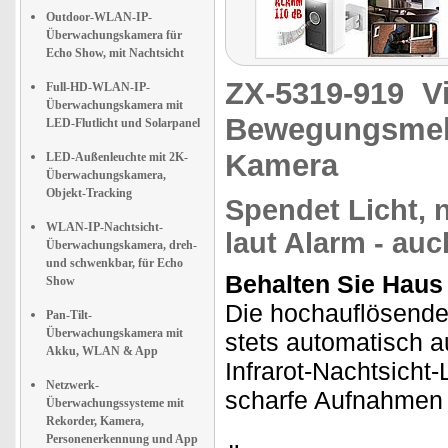
Outdoor-WLAN-IP-
Überwachungskamera für
Echo Show, mit Nachtsicht
ZX-5319-919
V
Full-HD-WLAN-IP-
Überwachungskamera mit
Bewegungsmeld
LED-Flutlicht und Solarpanel
Kamera
LED-Außenleuchte mit 2K-
Überwachungskamera,
Objekt-Tracking
Spendet Licht, 
WLAN-IP-Nachtsicht-
laut Alarm - au
Überwachungskamera, dreh-
und schwenkbar, für Echo
Behalten Sie Haus 
Show
Die hochauflösend
Pan-Tilt-
Überwachungskamera mit
stets automatisch au
Akku, WLAN & App
Infrarot-Nachtsicht
Netzwerk-
scharfe Aufnahmen 
Überwachungssysteme mit
Rekorder, Kamera,
Personenerkennung und App