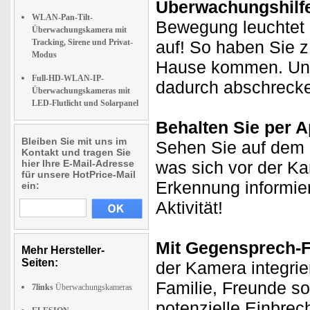
Überwachungshilfe
WLAN-Pan-Tilt-
Bewegung leuchtet 
Überwachungskamera mit
Tracking, Sirene und Privat-
auf! So haben Sie z
Modus
Hause kommen. Und
Full-HD-WLAN-IP-
dadurch abschreck
Überwachungskameras mit
LED-Flutlicht und Solarpanel
Behalten Sie per Ap
Bleiben Sie mit uns im
Sehen Sie auf dem D
Kontakt und tragen Sie
hier Ihre E-Mail-Adresse
was sich vor der K
für unsere HotPrice-Mail
Erkennung informie
ein:
Aktivität!
Mit Gegensprech-F
Mehr Hersteller-
Seiten:
der Kamera integrie
Familie, Freunde s
7links
Überwachungskameras
potenzielle Einbrec