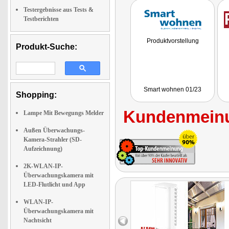
Testergebnisse aus Tests &
Testberichten
Produktvorstellung
Produkt-Suche:
Smart wohnen 01/23
Shopping:
Kundenmeinu
Lampe Mit Bewegungs Melder
Außen Überwachungs-
Kamera-Strahler (SD-
Aufzeichnung)
2K-WLAN-IP-
Überwachungskamera mit
LED-Flutlicht und App
WLAN-IP-
Überwachungskamera mit
Nachtsicht