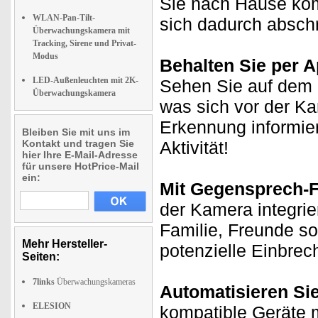
Sie nach Hause ko
WLAN-Pan-Tilt-
sich dadurch absch
Überwachungskamera mit
Tracking, Sirene und Privat-
Modus
Behalten Sie per Ap
LED-Außenleuchten mit 2K-
Sehen Sie auf dem D
Überwachungskamera
was sich vor der K
Erkennung informie
Bleiben Sie mit uns im
Kontakt und tragen Sie
Aktivität!
hier Ihre E-Mail-Adresse
für unsere HotPrice-Mail
ein:
Mit Gegensprech-F
der Kamera integrie
Familie, Freunde s
Mehr Hersteller-
potenzielle Einbrec
Seiten:
7links
Überwachungskameras
Automatisieren Si
ELESION
kompatible Geräte m