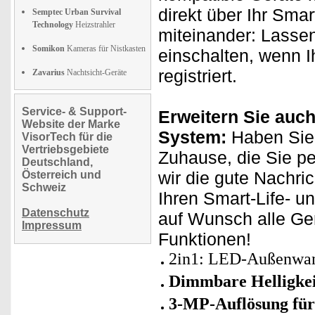
direkt über Ihr Sma
Semptec Urban Survival
Technology
Heizstrahler
miteinander: Lassen
Somikon
Kameras für Nistkasten
einschalten, wenn
registriert.
Zavarius
Nachtsicht-Geräte
Service- & Support-
Erweitern Sie auch
Website der Marke
System:
Haben Sie
VisorTech für die
Vertriebsgebiete
Zuhause, die Sie p
Deutschland,
wir die gute Nachri
Österreich und
Schweiz
Ihren Smart-Life- u
Datenschutz
auf Wunsch alle Ge
Impressum
Funktionen!
2in1: LED-Außenwan
Dimmbare Helligkeit
3-MP-Auflösung für