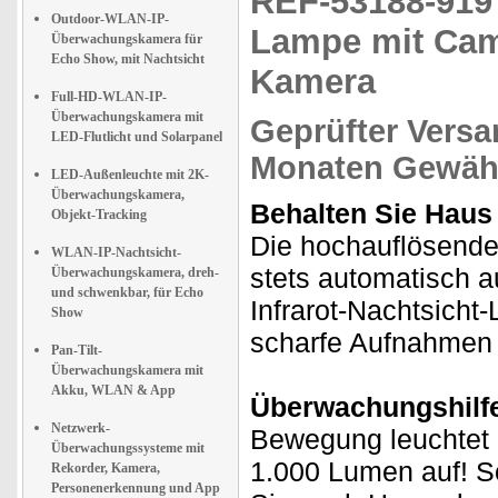
REF-53188-91
Outdoor-WLAN-IP-
Lampe mit Cam
Überwachungskamera für
Echo Show, mit Nachtsicht
Kamera
Full-HD-WLAN-IP-
Überwachungskamera mit
Geprüfter Versa
LED-Flutlicht und Solarpanel
Monaten Gewähr
LED-Außenleuchte mit 2K-
Überwachungskamera,
Behalten Sie Haus 
Objekt-Tracking
Die hochauflösend
WLAN-IP-Nachtsicht-
stets automatisch au
Überwachungskamera, dreh-
und schwenkbar, für Echo
Infrarot-Nachtsicht
Show
scharfe Aufnahmen 
Pan-Tilt-
Überwachungskamera mit
Akku, WLAN & App
Überwachungshilfe
Netzwerk-
Bewegung leuchtet 
Überwachungssysteme mit
1.000 Lumen auf! So
Rekorder, Kamera,
Personenerkennung und App