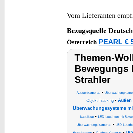
Vom Lieferanten emp
Bezugsquelle
Deutsch
PEARL € 5
Österreich
Themen-Wol
Bewegungs 
Strahler
•
Aussenkameras
Überwachungkame
•
Außen 
Objekt-Tracking
Überwachungssysteme mit
•
kabellose
LED-Leuchten mit Bewe
•
Überwachungskameras
LED-Leucht
•
•
LED
Wandlampen
Outdoor Kameras