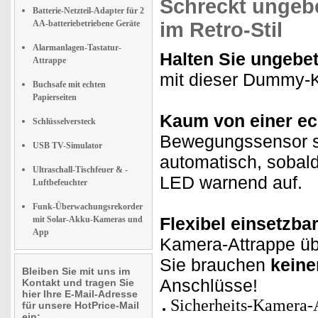
Schreckt ungeb
Batterie-Netzteil-Adapter für 2
AA-batteriebetriebene Geräte
im Retro-Stil
Alarmanlagen-Tastatur-
Halten Sie ungebe
Attrappe
mit dieser Dummy-K
Buchsafe mit echten
Papierseiten
Kaum von einer ec
Schlüsselversteck
Bewegungssensor s
USB TV-Simulator
automatisch, sobald
Ultraschall-Tischfeuer & -
LED warnend auf.
Luftbefeuchter
Funk-Überwachungsrekorder
Flexibel einsetzba
mit Solar-Akku-Kameras und
App
Kamera-Attrappe übe
Sie brauchen
keine
Bleiben Sie mit uns im
Anschlüsse!
Kontakt und tragen Sie
hier Ihre E-Mail-Adresse
Sicherheits-Kamera-A
für unsere HotPrice-Mail
ein: