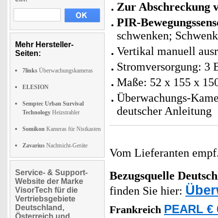
Zur Abschreckung v
PIR-Bewegungssens
schwenken; Schwenkbe
Mehr Hersteller-
Vertikal manuell aus
Seiten:
Stromversorgung: 3 B
7links
Überwachungskameras
Maße: 52 x 155 x 15
ELESION
Überwachungs-Kamera
Semptec Urban Survival
deutscher Anleitung
Technology
Heizstrahler
Somikon
Kameras für Nistkasten
Zavarius
Nachtsicht-Geräte
Vom Lieferanten emp
Service- & Support-
Bezugsquelle
Deutsch
Website der Marke
Über
finden Sie hier:
VisorTech für die
Vertriebsgebiete
PEARL € 
Deutschland,
Frankreich
Österreich und