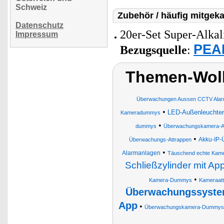
Schweiz
Zubehör / häufig mitgeka
Datenschutz
20er-Set Super-Alkal
Impressum
PEAR
Bezugsquelle
:
Themen-Wolk
Überwachungen Aussen CCTV Alarm
•
LED-Außenleuchten
Kameradummys
•
dummys
Überwachungskamera-A
•
Akku-IP-
Überwachungs-Attrappen
•
Alarmanlagen
Täuschend echte Kame
Schließzylinder mit A
•
Kamera-Dummys
Kameraat
Überwachungssystem
App
•
Überwachungskamera-Dummys