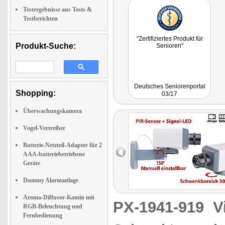
Testergebnisse aus Tests &
Testberichten
"Zertifiziertes Produkt für
Produkt-Suche:
Senioren"
Deutsches Seniorenportal
Shopping:
03/17
Überwachungskamera
Vogel-Vertreiber
Batterie-Netzteil-Adapter für 2
AAA-batteriebetriebene
Geräte
Dummy Alarmanlage
Aroma-Diffusor-Kamin mit
PX-1941-919
V
RGB-Beleuchtung und
Fernbedienung