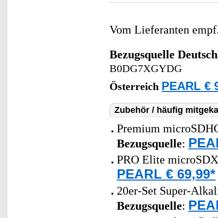
Vom Lieferanten emp
Bezugsquelle
Deutsch
B0DG7XGYDG
PEARL € 9
Österreich
Zubehör / häufig mitgeka
Premium microSDHC-S
PEAR
Bezugsquelle
:
PRO Elite microSDX
PEARL € 69,99*
20er-Set Super-Alkal
PEAR
Bezugsquelle
: