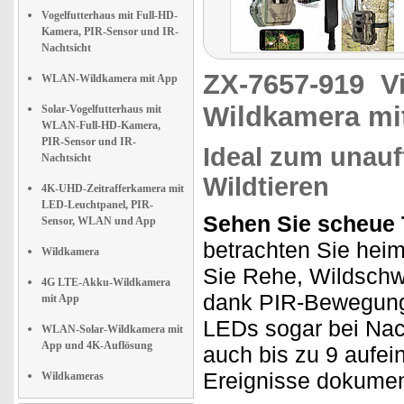
Vogelfutterhaus mit Full-HD-
Kamera, PIR-Sensor und IR-
Nachtsicht
ZX-7657-919
V
WLAN-Wildkamera mit App
Wildkamera mi
Solar-Vogelfutterhaus mit
WLAN-Full-HD-Kamera,
PIR-Sensor und IR-
Ideal zum unauf
Nachtsicht
Wildtieren
4K-UHD-Zeitrafferkamera mit
LED-Leuchtpanel, PIR-
Sehen Sie scheue T
Sensor, WLAN und App
betrachten Sie heim
Wildkamera
Sie Rehe, Wildsch
4G LTE-Akku-Wildkamera
dank PIR-Bewegungs
mit App
LEDs sogar bei Nach
WLAN-Solar-Wildkamera mit
App und 4K-Auflösung
auch bis zu 9 aufei
Ereignisse dokument
Wildkameras