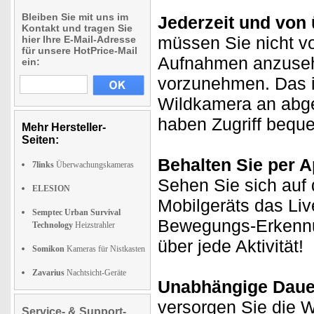
Bleiben Sie mit uns im
Jederzeit und von ü
Kontakt und tragen Sie
müssen Sie nicht vo
hier Ihre E-Mail-Adresse
für unsere HotPrice-Mail
Aufnahmen anzuseh
ein:
vorzunehmen. Das i
Wildkamera an abge
haben Zugriff bequ
Mehr Hersteller-
Seiten:
Behalten Sie per A
7links
Überwachungskameras
Sehen Sie sich auf 
ELESION
Mobilgeräts das Liv
Semptec Urban Survival
Bewegungs-Erkennun
Technology
Heizstrahler
über jede Aktivität!
Somikon
Kameras für Nistkasten
Zavarius
Nachtsicht-Geräte
Unabhängige Daue
versorgen Sie die W
Service- & Support-