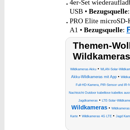
4er-Set wiederaufla
USB •
Bezugsquelle
PRO Elite microSD-K
A1 •
Bezugsquelle
:
Themen-Wolk
Wildkameras 
•
Wildkameras Akku
WLAN-Solar-Wildkam
•
Akku-Wildkameras mit App
Wildk
Full-HD-Kamera, PIR-Sensor und IR-N
Nachtsicht Outdoor kabellose kabellos 
•
Jagdkameras
LTE-Solar-Wildkam
Wildkameras
•
Wildkameras
•
•
Karte
Wildkameras 4G LTE
Jagd Kam