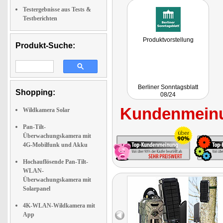
Testergebnisse aus Tests &
Testberichten
Produktvorstellung
Produkt-Suche:
Berliner Sonntagsblatt
Shopping:
08/24
Kundenmeinu
Wildkamera Solar
Pan-Tilt-
Überwachungskamera mit
4G-Mobilfunk und Akku
Hochauflösende Pan-Tilt-
WLAN-
Überwachungskamera mit
Solarpanel
4K-WLAN-Wildkamera mit
App