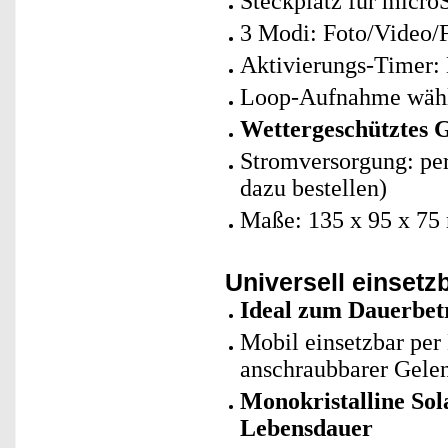
Steckplatz für micro
3 Modi: Foto/Video/
Aktivierungs-Timer: 
Loop-Aufnahme wähl
Wettergeschütztes 
Stromversorgung: per
dazu bestellen)
Maße: 135 x 95 x 75
Universell einsetz
Ideal zum Dauerbet
Mobil einsetzbar per
anschraubbarer Gele
Monokristalline So
Lebensdauer