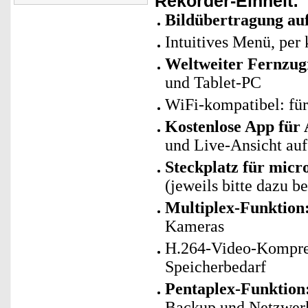
Rekorder-Einheit:
Bildübertragung au
Intuitives Menü, per
Weltweiter Fernzugr
und Tablet-PC
WiFi-kompatibel: fü
Kostenlose App für
und Live-Ansicht au
Steckplatz für mic
(jeweils bitte dazu be
Multiplex-Funktion
Kameras
H.264-Video-Kompres
Speicherbedarf
Pentaplex-Funktion
Backup und Netzwerk-