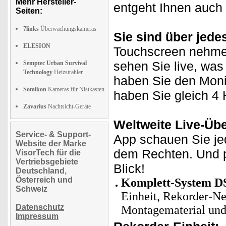
Mehr Hersteller-
entgeht Ihnen auch 
Seiten:
7links
Überwachungskameras
Sie sind über jede
ELESION
Touchscreen nehmen
sehen Sie live, wa
Semptec Urban Survival
Technology
Heizstrahler
haben Sie den Moni
Somikon
Kameras für Nistkasten
haben Sie gleich 4 
Zavarius
Nachtsicht-Geräte
Weltweite Live-Übe
Service- & Support-
App schauen Sie je
Website der Marke
dem Rechten. Und p
VisorTech für die
Vertriebsgebiete
Blick!
Deutschland,
Österreich und
Komplett-System D
Schweiz
Einheit, Rekorder-Ne
Datenschutz
Montagematerial und
Impressum