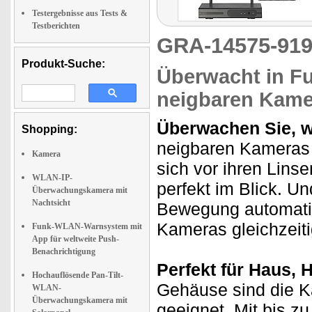
Testergebnisse aus Tests &
Testberichten
GRA-14575-9
Produkt-Suche:
Überwacht in Fu
neigbaren Kame
Überwachen Sie, wa
Shopping:
neigbaren Kameras 
Kamera
sich vor ihren Lins
WLAN-IP-
perfekt im Blick. Un
Überwachungskamera mit
Nachtsicht
Bewegung automatis
Kameras gleichzeiti
Funk-WLAN-Warnsystem mit
App für weltweite Push-
Benachrichtigung
Perfekt für Haus, H
Hochauflösende Pan-Tilt-
Gehäuse sind die Ka
WLAN-
Überwachungskamera mit
geeignet. Mit bis z