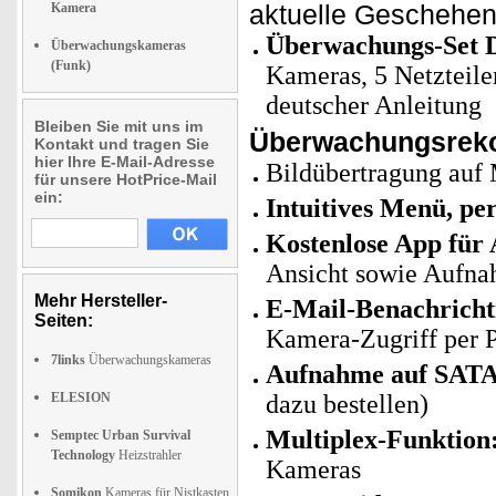
aktuelle Geschehen 
Kamera
Überwachungs-Set 
Überwachungskameras
(Funk)
Kameras, 5 Netzteil
deutscher Anleitung
Bleiben Sie mit uns im
Überwachungsreko
Kontakt und tragen Sie
hier Ihre E-Mail-Adresse
Bildübertragung au
für unsere HotPrice-Mail
ein:
Intuitives Menü, pe
Kostenlose App für
Ansicht sowie Aufna
Mehr Hersteller-
E-Mail-Benachricht
Seiten:
Kamera-Zugriff per 
7links
Überwachungskameras
Aufnahme auf SATA-
ELESION
dazu bestellen)
Multiplex-Funktion
Semptec Urban Survival
Technology
Heizstrahler
Kameras
Somikon
Kameras für Nistkasten