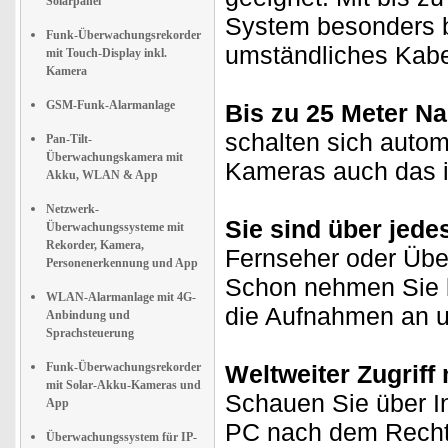
Solarpanel
System besonders b
Funk-Überwachungsrekorder
umständliches Kabe
mit Touch-Display inkl.
Kamera
GSM-Funk-Alarmanlage
Bis zu 25 Meter Na
schalten sich autom
Pan-Tilt-
Überwachungskamera mit
Kameras auch das im
Akku, WLAN & App
Netzwerk-
Sie sind über jede
Überwachungssysteme mit
Rekorder, Kamera,
Fernseher oder Üb
Personenerkennung und App
Schon nehmen Sie b
WLAN-Alarmanlage mit 4G-
die Aufnahmen an u
Anbindung und
Sprachsteuerung
Funk-Überwachungsrekorder
Weltweiter Zugriff
mit Solar-Akku-Kameras und
Schauen Sie über In
App
PC nach dem Rechte
Überwachungssystem für IP-