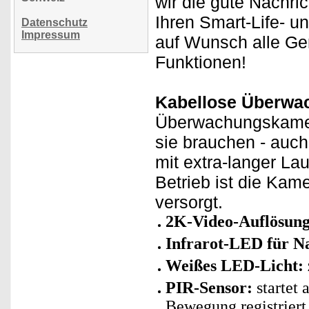
wir die gute Nachri
Ihren Smart-Life- u
Datenschutz
Impressum
auf Wunsch alle Ge
Funktionen!
Kabellose Überwa
Überwachungskamera
sie brauchen - auc
mit extra-langer La
Betrieb ist die Ka
versorgt.
2K-Video-Auflösung
Infrarot-LED für Na
Weißes LED-Licht: z
PIR-Sensor:
startet
Bewegung registriert