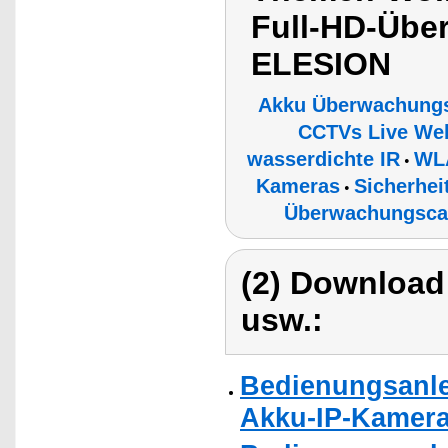
Full-HD-Übe
ELESION
Akku Überwachung
CCTVs Live Web
wasserdichte IR
WL
•
Kameras
Sicherhe
•
Überwachungsca
(2) Download
usw.:
Bedienungsanlei
Akku-IP-Kameras