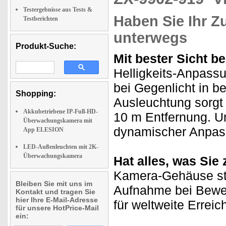
Testergebnisse aus Tests &
Haben Sie Ihr Z
Testberichten
unterwegs
Produkt-Suche:
Mit bester Sicht b
Helligkeits-Anpass
bei Gegenlicht in be
Shopping:
Ausleuchtung sorgt b
Akkubetriebene IP-Full-HD-
10 m Entfernung. U
Überwachungskamera mit
dynamischer Anpass
App ELESION
LED-Außenleuchten mit 2K-
Überwachungskamera
Hat alles, was Si
Kamera-Gehäuse st
Bleiben Sie mit uns im
Aufnahme bei Bew
Kontakt und tragen Sie
hier Ihre E-Mail-Adresse
für weltweite Erreic
für unsere HotPrice-Mail
ein: