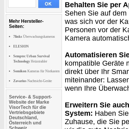
Behalten Sie per A
Sehen Sie auf dem D
was sich vor der Ka
Mehr Hersteller-
Seiten:
Personen vor der Ka
Kamera automatisch 
7links
Überwachungskameras
ELESION
Automatisieren Si
Semptec Urban Survival
kompatible Geräte m
Technology
Heizstrahler
direkt über Ihr Sma
Somikon
Kameras für Nistkasten
miteinander: Lasse
Zavarius
Nachtsicht-Geräte
wenn Ihre Überwach
Service- & Support-
Website der Marke
Erweitern Sie auch
VisorTech für die
System:
Haben Sie 
Vertriebsgebiete
Deutschland,
Zuhause, die Sie p
Österreich und
Schweiz