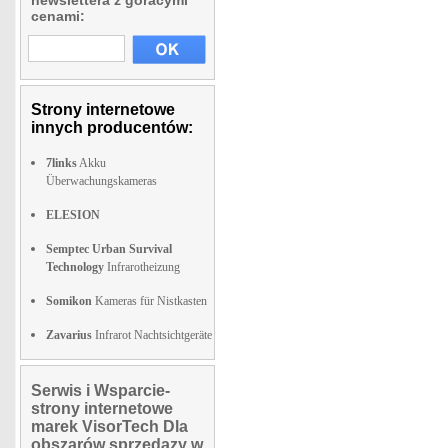
newslettera z goracymi
cenami:
Strony internetowe
innych producentów:
7links
Akku
Überwachungskameras
ELESION
Semptec Urban Survival
Technology
Infrarotheizung
Somikon
Kameras für Nistkasten
Zavarius
Infrarot Nachtsichtgeräte
Serwis i Wsparcie-
strony internetowe
marek VisorTech Dla
obszarów sprzedazy w