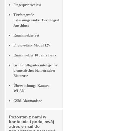
Fingerprintschloss
Tierfotografie
Erfassungswinkel Tierfotograf
Anschluss
Rauchmelder Set
Photovoltaik-Modul 12V
Rauchmelder 10 Jahre Funk
Griff intelligentes intelligenter
biometrisches biometrischer
Biometrie
Überwachungs-Kamera
WLAN
GSM-Alarmanlage
Pozostan z nami w
kontakcie i podaj swój
adres e-mail do