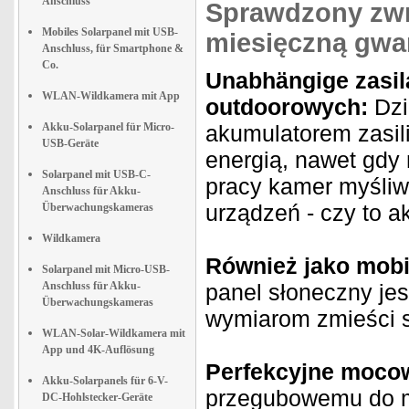
Anschluss
Sprawdzony zwro
Mobiles Solarpanel mit USB-
miesięczną gwa
Anschluss, für Smartphone &
Co.
Unabhängige zasil
WLAN-Wildkamera mit App
outdoorowych:
Dzi
Akku-Solarpanel für Micro-
akumulatorem zasil
USB-Geräte
energią, nawet gdy 
Solarpanel mit USB-C-
pracy kamer myśliws
Anschluss für Akku-
urządzeń - czy to 
Überwachungskameras
Wildkamera
Również jako mobi
Solarpanel mit Micro-USB-
Anschluss für Akku-
panel słoneczny je
Überwachungskameras
wymiarom zmieści 
WLAN-Solar-Wildkamera mit
App und 4K-Auflösung
Perfekcyjne moco
Akku-Solarpanels für 6-V-
przegubowemu do m
DC-Hohlstecker-Geräte