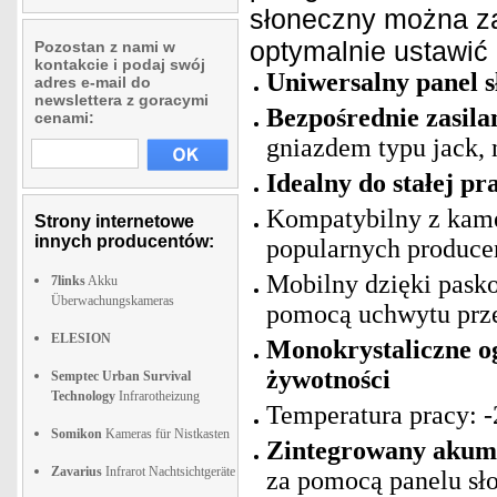
słoneczny można za
optymalnie ustawić 
Pozostan z nami w
kontakcie i podaj swój
Uniwersalny panel 
adres e-mail do
newslettera z goracymi
Bezpośrednie zasila
cenami:
gniazdem typu jack,
Idealny do stałej p
Kompatybilny z kame
Strony internetowe
innych producentów:
popularnych produc
Mobilny dzięki pask
7links
Akku
Überwachungskameras
pomocą uchwytu pr
ELESION
Monokrystaliczne og
żywotności
Semptec Urban Survival
Technology
Infrarotheizung
Temperatura pracy: -
Somikon
Kameras für Nistkasten
Zintegrowany akumu
Zavarius
Infrarot Nachtsichtgeräte
za pomocą panelu sł