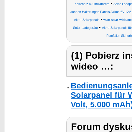
•
solarne z akumulatorem
Solar-Ladep
aussen Halterungen Panels Akkus 6V 12V 
•
Akku-Solarpanels
wlan-solar-wildkamer
•
Solar-Ladegeräte
Akku-Solarpanels fü
Fotofallen Siche
(1) Pobierz i
wideo …:
Bedienungsanle
Solarpanel für 
Volt, 5.000 mAh
Forum dyskus