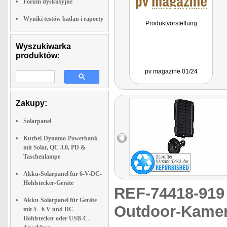
Forum dyskusyjne
Wyniki testów badan i raporty
Produktvorstellung
Wyszukiwarka
produktów:
pv magazine 01/24
Zakupy:
Solarpanel
Kurbel-Dynamo-Powerbank
mit Solar, QC 3.0, PD &
Taschenlampe
Akku-Solarpanel für 6-V-DC-
Hohlstecker-Geräte
REF-74418-91
Akku-Solarpanel für Geräte
Outdoor-Kamer
mit 5 - 6 V und DC-
Hohlstecker oder USB-C-