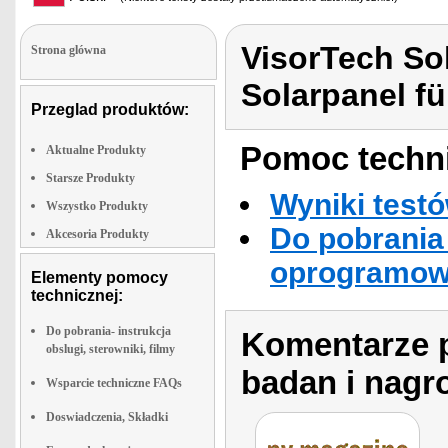
VisorTech So
Strona glówna
Solarpanel f
Przeglad produktów:
Pomoc techni
Aktualne Produkty
Starsze Produkty
Wyniki testó
Wszystko Produkty
Do pobrania 
Akcesoria Produkty
oprogramowa
Elementy pomocy
technicznej:
Do pobrania- instrukcja
Komentarze p
obslugi, sterowniki, filmy
badan i nagr
Wsparcie techniczne FAQs
Doswiadczenia, Składki