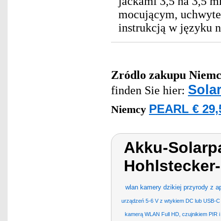
jackami 3,5 na 3,5 m
mocującym, uchwyte
instrukcją w języku 
Zródlo zakupu
Niemc
Sola
finden Sie hier:
PEARL € 29,
Niemcy
Akku-Solarpa
Hohlstecker
wlan kamery dzikiej przyrody z ap
urządzeń 5-6 V z wtykiem DC lub USB-C
kamerą WLAN Full HD, czujnikiem PIR i 