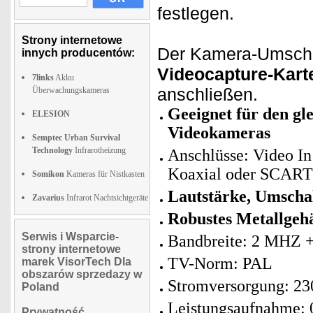
festlegen.
Strony internetowe
Der Kamera-Umschal
innych producentów:
Videocapture-Kar
7links
Akku
anschließen.
Überwachungskameras
Geeignet für den gl
ELESION
Videokameras
Semptec Urban Survival
Technology
Infrarotheizung
Anschlüsse: Video I
Koaxial oder SCART
Somikon
Kameras für Nistkasten
Lautstärke, Umschal
Zavarius
Infrarot Nachtsichtgeräte
Robustes Metallgeh
Serwis i Wsparcie-
Bandbreite: 2 MHZ 
strony internetowe
TV-Norm: PAL
marek VisorTech Dla
obszarów sprzedazy w
Stromversorgung: 23
Poland
Leistungsaufnahme: 
Prywatność