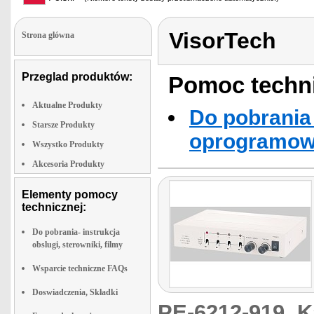
VisorTech
Strona glówna
Przeglad produktów:
Pomoc techni
Aktualne Produkty
Do pobrania 
Starsze Produkty
oprogramowa
Wszystko Produkty
Akcesoria Produkty
Elementy pomocy
technicznej:
Do pobrania- instrukcja
obslugi, sterowniki, filmy
Wsparcie techniczne FAQs
Doswiadczenia, Składki
PE-6212-919
K