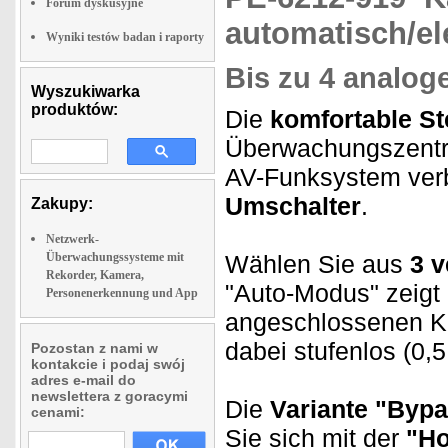
Forum dyskusyjne
automatisch/el
Wyniki testów badan i raporty
Bis zu 4 analog
Wyszukiwarka
produktów:
Die
komfortable St
Überwachungszentra
AV-Funksystem verb
Umschalter
.
Zakupy:
Netzwerk-
Überwachungssysteme mit
Wählen Sie aus
3 
Rekorder, Kamera,
"Auto-Modus" zeigt 
Personenerkennung und App
angeschlossenen K
dabei stufenlos (0,
Pozostan z nami w
kontakcie i podaj swój
adres e-mail do
newslettera z goracymi
Die
Variante "Byp
cenami:
Sie sich mit der
"Ho