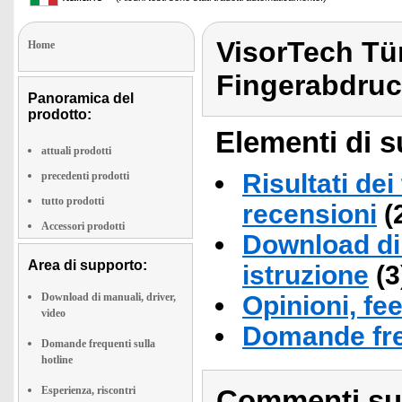
VisorTech Tü
Home
Fingerabdru
Panoramica del
prodotto:
Elementi di s
attuali prodotti
Risultati dei
precedenti prodotti
tutto prodotti
recensioni
(
Accessori prodotti
Download di 
Area di supporto:
istruzione
(3
Download di manuali, driver,
Opinioni, fe
video
Domande fre
Domande frequenti sulla
hotline
Esperienza, riscontri
Commenti sull