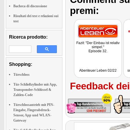
Bacheca di discussione
premi:
Risultati dei test e relazioni sui
test
Ricerca prodotto:
Fazit: "Der Einbau ist relativ
simpel."
Episode 32.
Shopping:
Abenteuer Leben 02/22
s
Türschloss
Feedback dei 
Tür-Schließzylinder mit App,
Transponder-Schlüssel &
Zahlen-Code
Türschlossantrieb mit PIN-
Eingabe, Fingerabdruck-
Sensor, App und WLAN-
Gateway