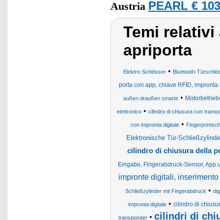
PEARL € 103
Austria
Temi relativi
apriporta
•
Elektro-Schlösser
Bluetooth-Türschlö
porta con app, chiave RFID, impronta 
•
Motorbetrieb
außen draußen smarte
•
elettronico
cilindro di chiusura con trans
•
con impronta digitale
Fingerprintsc
Elektronische Tür-Schließzylind
cilindro di chiusura della 
Eingabe, Fingerabdruck-Sensor, Ap
impronte digitali, inseriment
•
Schließzylinder mit Fingerabdruck
di
•
cilindro di chius
impronta digitale
cilindri di ch
•
transponder