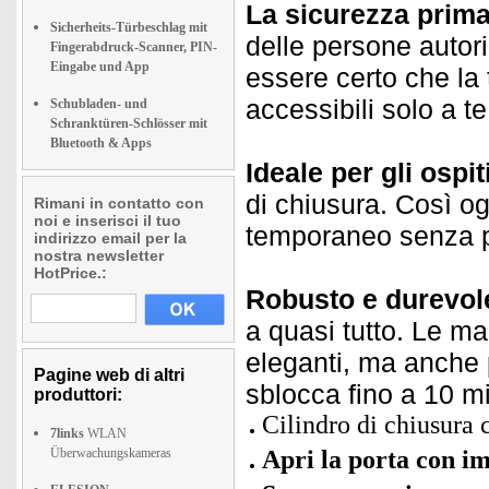
La sicurezza prima 
Sicherheits-Türbeschlag mit
delle persone autori
Fingerabdruck-Scanner, PIN-
Eingabe und App
essere certo che la 
accessibili solo a te
Schubladen- und
Schranktüren-Schlösser mit
Bluetooth & Apps
Ideale per gli ospit
di chiusura. Così o
Rimani in contatto con
noi e inserisci il tuo
temporaneo senza p
indirizzo email per la
nostra newsletter
HotPrice.:
Robusto e durevol
a quasi tutto. Le ma
eleganti, ma anche p
Pagine web di altri
sblocca fino a 10 mil
produttori:
Cilindro di chiusura 
7links
WLAN
Überwachungskameras
Apri la porta con i