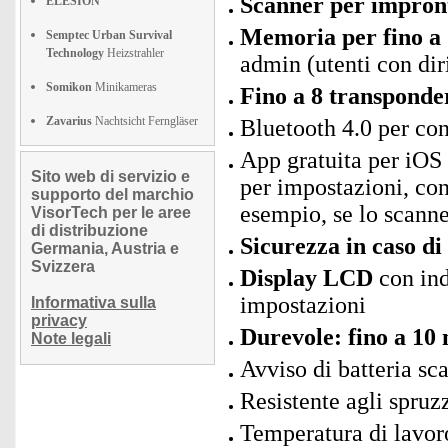
Scanner per impronte
ELESION
Memoria per fino a 
Semptec Urban Survival
Technology
Heizstrahler
admin (utenti con dir
Somikon
Minikameras
Fino a 8 transponder
Zavarius
Nachtsicht Ferngläser
Bluetooth 4.0 per co
App gratuita per iOS
Sito web di servizio e
per impostazioni, conc
supporto del marchio
esempio, se lo scann
VisorTech per le aree
di distribuzione
Sicurezza in caso d
Germania, Austria e
Svizzera
Display LCD
con indi
impostazioni
Informativa sulla
privacy
Durevole: fino a 10 
Note legali
Avviso di batteria sc
Resistente agli spruz
Temperatura di lavor