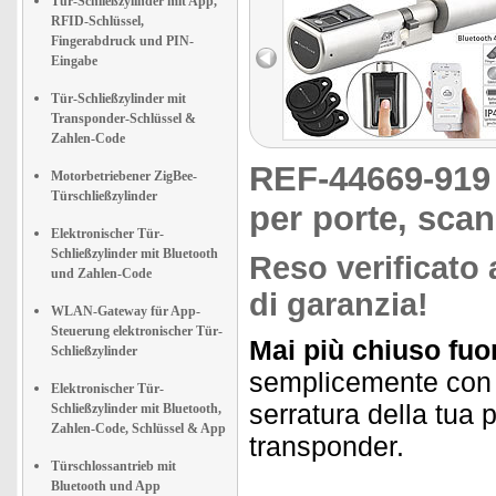
Tür-Schließzylinder mit App,
RFID-Schlüssel,
Fingerabdruck und PIN-
Eingabe
Tür-Schließzylinder mit
Transponder-Schlüssel &
Zahlen-Code
REF-44669-91
Motorbetriebener ZigBee-
Türschließzylinder
per porte, scan
Elektronischer Tür-
Schließzylinder mit Bluetooth
Reso verificato 
und Zahlen-Code
di garanzia!
WLAN-Gateway für App-
Steuerung elektronischer Tür-
Mai più chiuso fuor
Schließzylinder
semplicemente con un
Elektronischer Tür-
serratura della tua
Schließzylinder mit Bluetooth,
Zahlen-Code, Schlüssel & App
transponder.
Türschlossantrieb mit
Bluetooth und App