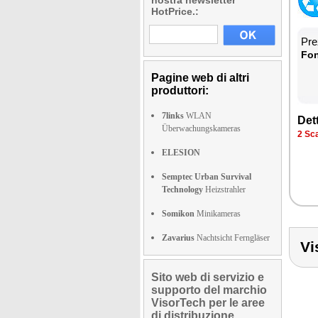
nostra newsletter
HotPrice.:
Prez
Fon­
Pagine web di altri
produttori:
7links
WLAN
Det­
Überwachungskameras
2 Sca­
ELESION
Semptec Urban Survival
Technology
Heizstrahler
Somikon
Minikameras
Zavarius
Nachtsicht Ferngläser
Vi
Sito web di servizio e
supporto del marchio
VisorTech per le aree
di distribuzione