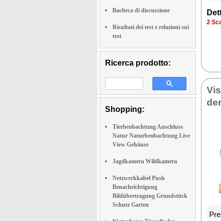
Bacheca di discussione
Det­
2 Sca­
Risultati dei test e relazioni sui
test
Ricerca prodotto:
Vi­
der
Shopping:
Tierbeobachtung Anschluss
Natur Naturbeobachtung Live
View Gehäuse
Jagdkamera Wildkamera
Netzwerkkabel Push
Benachrichtigung
Bildübertragung Grundstück
Schutz Garten
Prez