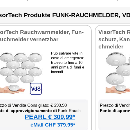
sorTech Produkte FUNK-RAUCHMELDER, VD
sor­Te­ch Rau­ch­warn­mel­der, Fun­
Vi­sor­Te­ch
u­ch­mel­der ver­ne­tz­bar
schu­tz, Kan­
ch­mel­der
Può sal­va­re vi­te in
ca­so di emer­gen­za:
ti av­ver­te fi­no a 10
an­ni pri­ma di fu­mi e
in­cen­di
­zo di Ven­di­ta Con­si­glia­to: € 399,90
Prez­zo di Ven­di­
te di ap­prov­vi­gio­na­men­to di
Funk-Rau­ch­mel­der, VdS-zer­ti­fi­ziert
Fon­te di ap­prov
PEARL € 309,99*
eMall CHF 379.95*