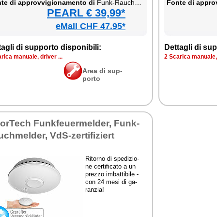
te di ap­prov­vi­gio­na­men­to di
Funk-Rau­ch­mel­der, VdS-zer­ti­fi­ziert
Fon­te di ap­prov
PEARL € 39,99*
eMall CHF 47.95*
ta­gli di sup­por­to di­spo­ni­bi­li:
Det­ta­gli di sup­
ri­ca ma­nua­le, dri­ver ...
2 Sca­ri­ca ma­nua­le, 
Area di sup­
por­to
sor­Te­ch Funk­feuer­mel­der, Funk-
­ch­mel­der, VdS-zer­ti­fi­ziert
Ri­tor­no di spe­di­zio­
ne cer­ti­fi­ca­to a un
prez­zo im­bat­ti­bi­le -
con 24 me­si di ga­
ran­zia!