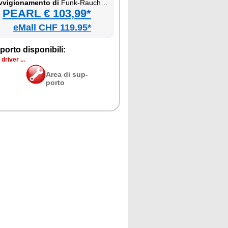
­vi­gio­na­men­to di
Funk-Rau­ch­mel­der, VdS-zer­ti­fi­ziert
PEARL € 103,99*
eMall CHF 119.95*
por­to di­spo­ni­bi­li:
dri­ver ...
Area di sup­
por­to