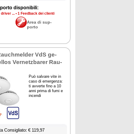
por­to di­spo­ni­bi­li:
dri­ver ...
•
1 Feed­back dei clien­ti
Area di sup­
por­to
 Rau­ch­mel­der VdS ge­
l­los Ver­ne­tz­ba­rer Rau­
Può sal­va­re vi­te in
ca­so di emer­gen­za:
ti av­ver­te fi­no a 10
an­ni pri­ma di fu­mi e
in­cen­di
ta Con­si­glia­to: € 119,97