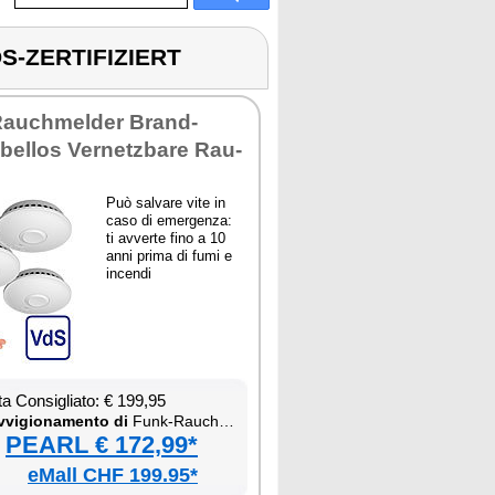
S-ZERTIFIZIERT
 Rau­ch­mel­der Brand­
bel­los Ver­ne­tz­ba­re Rau­
Può sal­va­re vi­te in
ca­so di emer­gen­za:
ti av­ver­te fi­no a 10
an­ni pri­ma di fu­mi e
in­cen­di
ta Con­si­glia­to: € 199,95
­vi­gio­na­men­to di
Funk-Rau­ch­mel­der, VdS-zer­ti­fi­ziert
PEARL € 172,99*
eMall CHF 199.95*