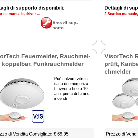
ta­gli di sup­por­to di­spo­ni­bi­li:
Det­ta­gli di sup­
ri­ca ma­nua­le, dri­ver ...
2 Sca­ri­ca ma­nua­le, 
Area di sup­
por­to
sor­Te­ch Feuer­mel­der, Rau­ch­mel­
Vi­sor­Te­ch
 kop­pel­bar, Fun­krau­ch­mel­der
prüft, Kan­be
ch­mel­der
Può sal­va­re vi­te in
ca­so di emer­gen­za:
ti av­ver­te fi­no a 10
an­ni pri­ma di fu­mi e
in­cen­di
­zo di Ven­di­ta Con­si­glia­to: € 69,95
Prez­zo di Ven­di­