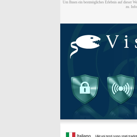
Um Ihnen ein bestmögliches Erlebnis auf dieser We
zu. Inf
Italiano
(Alcuni testi sono stati trado