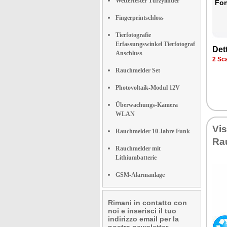
Wetterfester Türzylinder
Fon­
Fingerprintschloss
Tierfotografie
Erfassungswinkel Tierfotograf
Det­
Anschluss
2 Sca­
Rauchmelder Set
Photovoltaik-Modul 12V
Überwachungs-Kamera
WLAN
Vi­
Rauchmelder 10 Jahre Funk
Rau
Rauchmelder mit
Lithiumbatterie
GSM-Alarmanlage
Rimani in contatto con
noi e inserisci il tuo
indirizzo email per la