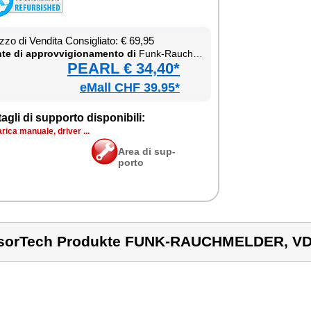
­zo di Ven­di­ta Con­si­glia­to: € 69,95
te di ap­prov­vi­gio­na­men­to di
Funk-Rau­ch­mel­der, VdS-zer­ti­fi­ziert
PEARL € 34,40*
eMall CHF 39.95*
ta­gli di sup­por­to di­spo­ni­bi­li:
ri­ca ma­nua­le, dri­ver ...
Area di sup­
por­to
sorTech Produkte FUNK-RAUCHMELDER, VD