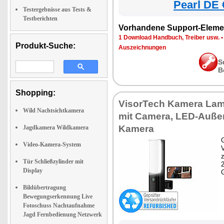
Pearl DE 
Testergebnisse aus Tests &
Testberichten
Vorhandene Support-Eleme
1 Download Handbuch, Treiber usw.
Produkt-Suche:
Auszeichnungen
S
B
Shopping:
VisorTech Kamera La
Wild Nachtsichtkamera
mit Camera, LED-Auße
Kamera
Jagdkamera Wildkamera
G
Video-Kamera-System
z
Tür Schließzylinder mit
Display
Bildübertragung
Bewegungserkennung Live
Fotoschuss Nachtaufnahme
Jagd Fernbedienung Netzwerk