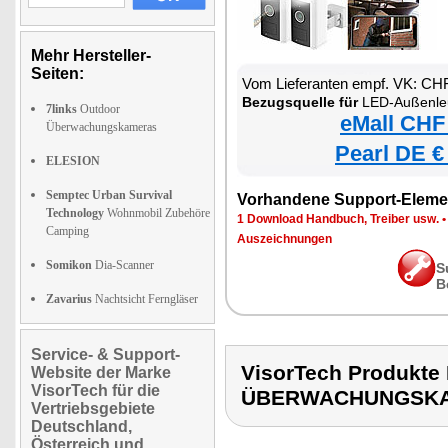
Mehr Hersteller-
Seiten:
Vom Lieferanten empf. VK: CH
Bezugsquelle für
LED-Außenleuchte mi
7links
Outdoor
eMall CHF
Überwachungskameras
Pearl DE €
ELESION
Semptec Urban Survival
Vorhandene Support-Eleme
Technology
Wohnmobil Zubehöre
1 Download Handbuch, Treiber usw.
Camping
Auszeichnungen
Somikon
Dia-Scanner
S
B
Zavarius
Nachtsicht Ferngläser
Service- & Support-
VisorTech Produkt
Website der Marke
VisorTech für die
ÜBERWACHUNGSK
Vertriebsgebiete
Deutschland,
Österreich und