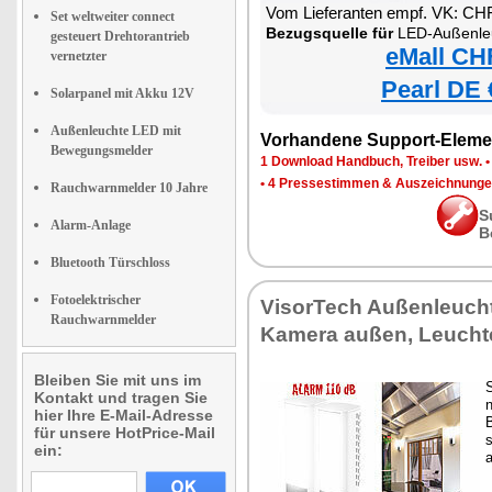
Vom Lieferanten empf. VK: CH
Set weltweiter connect
Bezugsquelle für
LED-Außenleuchte mi
gesteuert Drehtorantrieb
eMall CH
vernetzter
Pearl DE 
Solarpanel mit Akku 12V
Außenleuchte LED mit
Vorhandene Support-Eleme
Bewegungsmelder
1 Download Handbuch, Treiber usw.
•
4 Pressestimmen & Auszeichnung
Rauchwarnmelder 10 Jahre
S
Alarm-Anlage
B
Bluetooth Türschloss
Fotoelektrischer
VisorTech Außenleuch
Rauchwarnmelder
Kamera außen, Leucht
Bleiben Sie mit uns im
S
Kontakt und tragen Sie
hier Ihre E-Mail-Adresse
für unsere HotPrice-Mail
s
ein: