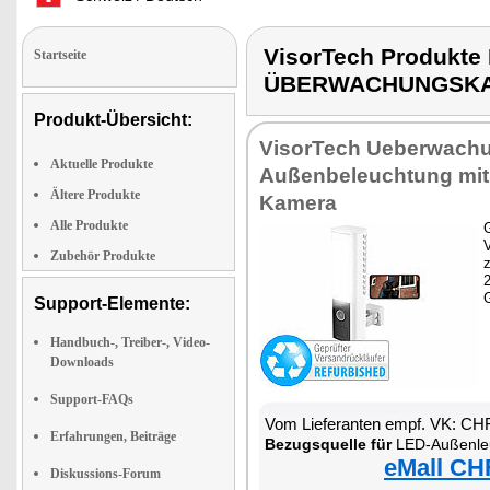
VisorTech Produkt
Startseite
ÜBERWACHUNGSK
Produkt-Übersicht:
VisorTech Ueberwach
Aktuelle Produkte
Außenbeleuchtung mi
Ältere Produkte
Kamera
Alle Produkte
G
Zubehör Produkte
z
Support-Elemente:
Handbuch-, Treiber-, Video-
Downloads
Support-FAQs
Vom Lieferanten empf. VK: CH
Erfahrungen, Beiträge
Bezugsquelle für
LED-Außenleuchte mi
eMall CH
Diskussions-Forum