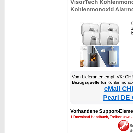
VisorTech Kohlenmono
Kohlenmonoxid Alarmd
b
Vom Lieferanten empf. VK: CH
Bezugsquelle für
Kohlenmonox
eMall CH
Pearl DE 
Vorhandene Support-Eleme
1 Download Handbuch, Treiber usw.
S
B