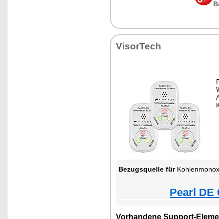
B
VisorTech
F
W
A
Bezugsquelle für
Kohlenmonox
Pearl DE 
Vorhandene Support-Eleme