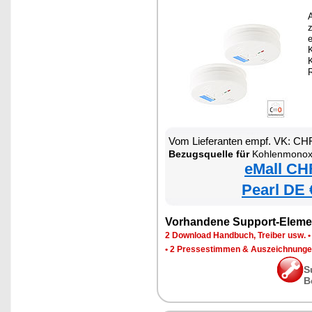
A
z
e
Vom Lieferanten empf. VK: CH
Bezugsquelle für
Kohlenmonox
eMall CH
Pearl DE 
Vorhandene Support-Eleme
2 Download Handbuch, Treiber usw.
•
2 Pressestimmen & Auszeichnung
S
B