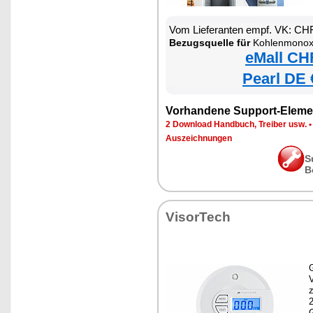
Vom Lieferanten empf. VK: CH
Bezugsquelle für
Kohlenmonox
eMall CH
Pearl DE 
Vorhandene Support-Eleme
2 Download Handbuch, Treiber usw.
Auszeichnungen
S
B
VisorTech
G
z