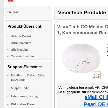
VisorTech Produk
Startseite
VisorTech CO Melder D
Produkt-Übersicht:
1, Kohlenmonoxid Ra
Aktuelle Produkte
Ältere Produkte
W
b
Alle Produkte
Zubehör Produkte
Support-Elemente:
Handbuch-, Treiber-, Video-
Downloads
Vom Lieferanten empf. VK: CH
Support-FAQs
Bezugsquelle für
Kohlenmonox
eMall CH
Erfahrungen, Beiträge
Pearl DE 
Diskussions-Forum