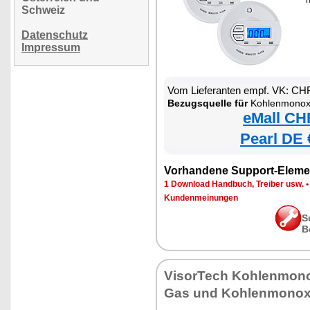
Schweiz
Datenschutz
Impressum
Vom Lieferanten empf. VK: CH
Bezugsquelle für
Kohlenmonox
eMall CH
Pearl DE 
Vorhandene Support-Eleme
1 Download Handbuch, Treiber usw.
Kundenmeinungen
S
B
VisorTech Kohlenmono
Gas und Kohlenmonox