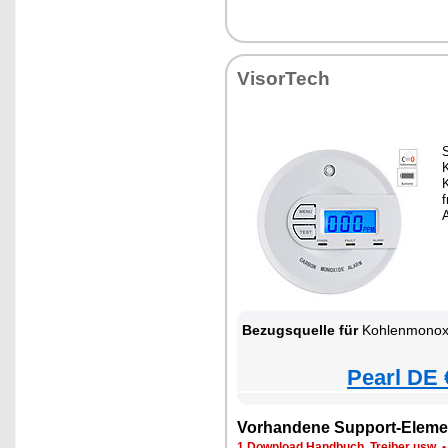
VisorTech
S
f
Bezugsquelle für
Kohlenmonox
Pearl DE 
Vorhandene Support-Eleme
1 Download Handbuch, Treiber usw.