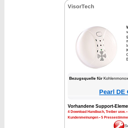
VisorTech
v
I
G
B
Bezugsquelle für
Kohlenmonox
Pearl DE 
Vorhandene Support-Eleme
4 Download Handbuch, Treiber usw.
Kundenmeinungen
•
5 Pressestimme
S