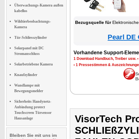
Überwachungs-Kamera außen
kabellos
Wildtierbeobachtungs-
Bezugsquelle für
Elektronischer Tür-Schließzylinder 
Kamera
Pearl DE 
Tür-Schliesszylinder
Solarpanel mit DC
Vorhandene Support-Eleme
Stromanschluss
1 Download Handbuch, Treiber usw.
Solarbetriebene Kamera
•
1 Pressestimmen & Auszeichnung
S
Knaufzylinder
B
Wandlampe mit
Bewegungsmelder
Sicherheits Handynetz-
Anbindung protect
Touchscreen Türsensor
VisorTech P
Hausanlage
SCHLIEßZYL
Bleiben Sie mit uns im