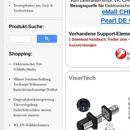
Vom Lieferanten empf. VK: CH
Bezugsquelle für
Elektronischer Tür-Schließzylinder 
Testergebnisse aus Tests &
eMall CH
Testberichten
Pearl DE 
Produkt-Suche:
Vorhandene Support-Eleme
1 Download Handbuch, Treiber usw.
Auszeichnungen
Shopping:
S
B
Elektronischer Tür-
Schließzylinder
VisorTech
Minute Stummschaltung
Testknopf Wohnraum
Batteriestandsanzeige Dezibel
Fingerabdruckentsperrung
Türverriegelung
S
Sicherheitsschloss aussen
draussen smartes
WLAN-Wildtierkamera