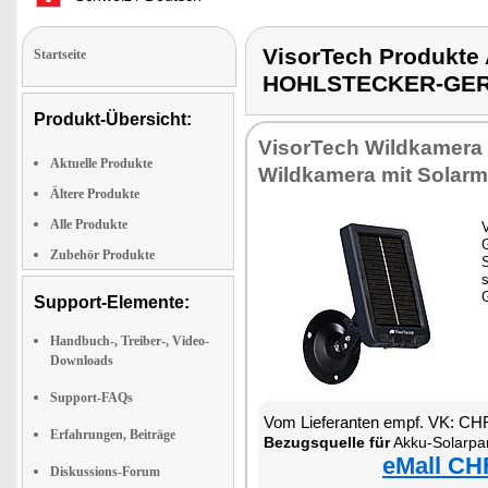
VisorTech Produkt
Startseite
HOHLSTECKER-GE
Produkt-Übersicht:
VisorTech Wildkamera 
Aktuelle Produkte
Wildkamera mit Solar
Ältere Produkte
Alle Produkte
V
G
Zubehör Produkte
Support-Elemente:
Handbuch-, Treiber-, Video-
Downloads
Support-FAQs
Vom Lieferanten empf. VK: CH
Erfahrungen, Beiträge
Bezugsquelle für
Akku-Solarpanel für 
eMall CH
Diskussions-Forum