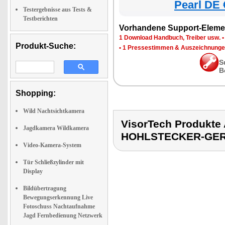
Pearl DE 
Testergebnisse aus Tests &
Testberichten
Vorhandene Support-Eleme
1 Download Handbuch, Treiber usw.
Produkt-Suche:
•
1 Pressestimmen & Auszeichnung
S
B
Shopping:
Wild Nachtsichtkamera
VisorTech Produkt
Jagdkamera Wildkamera
HOHLSTECKER-GE
Video-Kamera-System
Tür Schließzylinder mit
Display
Bildübertragung
Bewegungserkennung Live
Fotoschuss Nachtaufnahme
Jagd Fernbedienung Netzwerk