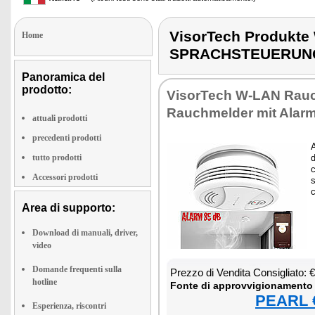
VisorTech Produk
Home
SPRACHSTEUERUN
Panoramica del
prodotto:
Vi­sor­Te­ch W-LAN Rau­c
Rau­ch­mel­der mit Alar
attuali prodotti
precedenti prodotti
A
tutto prodotti
d
c
Accessori prodotti
s
c
Area di supporto:
Download di manuali, driver,
video
Domande frequenti sulla
Prez­zo di Ven­di­ta Con­si­glia­to:
hotline
Fon­te di ap­prov­vi­gio­na­men­to
PEARL €
Esperienza, riscontri