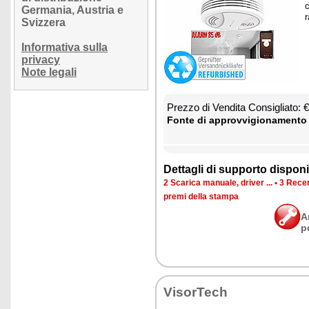
c
Germania, Austria e
r
Svizzera
Informativa sulla
privacy
Note legali
Prez­zo di Ven­di­ta Con­si­glia­to:
Fon­te di ap­prov­vi­gio­na­men­to
Det­ta­gli di sup­por­to di­spo­ni­b
2 Sca­ri­ca ma­nua­le, dri­ver ...
•
3 Re­cen
pre­mi del­la stam­pa
A
p
Vi­sor­Te­ch