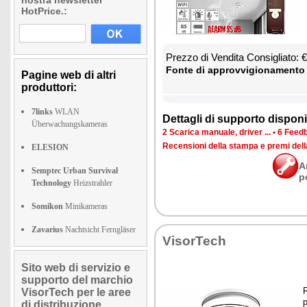
nostra newsletter
HotPrice.:
Prez­zo di Ven­di­ta Con­si­glia­to:
Fon­te di ap­prov­vi­gio­na­men­to
Pagine web di altri
produttori:
7links
WLAN
Det­ta­gli di sup­por­to di­spo­ni­b
Überwachungskameras
2 Sca­ri­ca ma­nua­le, dri­ver ...
•
6 Feed­b
Re­cen­sio­ni del­la stam­pa e pre­mi del
ELESION
A
Semptec Urban Survival
p
Technology
Heizstrahler
Somikon
Minikameras
Zavarius
Nachtsicht Ferngläser
Vi­sor­Te­ch
Sito web di servizio e
supporto del marchio
R
VisorTech per le aree
p
di distribuzione