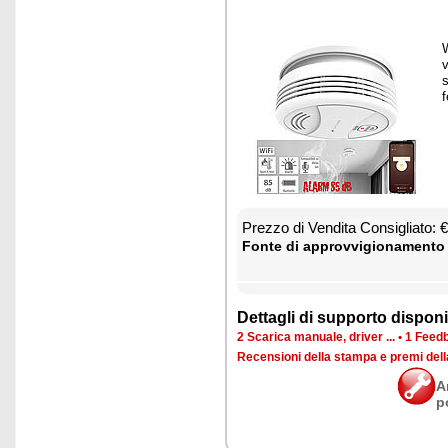
W
v
s
f
Prez­zo di Ven­di­ta Con­si­glia­to:
Fon­te di ap­prov­vi­gio­na­men­to
Det­ta­gli di sup­por­to di­spo­ni­b
2 Sca­ri­ca ma­nua­le, dri­ver ...
•
1 Feed­b
Re­cen­sio­ni del­la stam­pa e pre­mi del
A
p