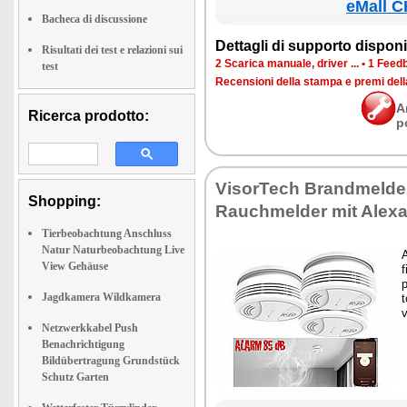
eMall C
Bacheca di discussione
Det­ta­gli di sup­por­to di­spo­ni­b
Risultati dei test e relazioni sui
2 Sca­ri­ca ma­nua­le, dri­ver ...
•
1 Feed­b
test
Re­cen­sio­ni del­la stam­pa e pre­mi del
A
Ricerca prodotto:
p
Vi­sor­Te­ch Brand­mel­
Shopping:
Rau­ch­mel­der mit Ale­x
Tierbeobachtung Anschluss
Natur Naturbeobachtung Live
A
View Gehäuse
f
p
Jagdkamera Wildkamera
t
v
Netzwerkkabel Push
Benachrichtigung
Bildübertragung Grundstück
Schutz Garten