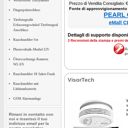
Wetterfester Türzylinder
Prez­zo di Ven­di­ta Con­si­glia­to:
Fon­te di ap­prov­vi­gio­na­men­to
Fingerprintschloss
PEARL €
Tierfotografie
eMall C
Erfassungswinkel Tierfotograf
Anschluss
Det­ta­gli di sup­por­to di­spo­ni­b
Rauchmelder Set
3 Re­cen­sio­ni del­la stam­pa e pre­mi d
A
Photovoltaik-Modul 12V
p
Überwachungs-Kamera
WLAN
Rauchmelder 10 Jahre Funk
Vi­sor­Te­ch
Rauchmelder mit
Lithiumbatterie
GSM-Alarmanlage
W
v
s
Rimani in contatto con
f
noi e inserisci il tuo
indirizzo email per la