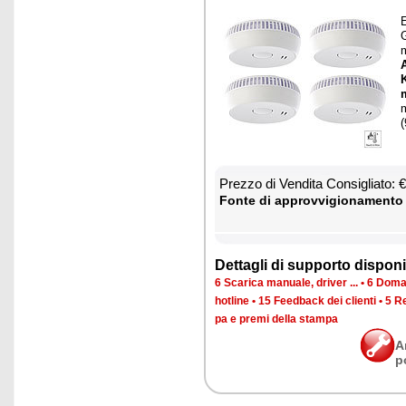
G
m
m
(
Prez­zo di Ven­di­ta Con­si­glia­to:
Fon­te di ap­prov­vi­gio­na­men­to
Det­ta­gli di sup­por­to di­spo­ni­b
6 Sca­ri­ca ma­nua­le, dri­ver ...
•
6 Do­man
ho­tli­ne
•
15 Feed­back dei clien­ti
•
5 Re
pa e pre­mi del­la stam­pa
A
p