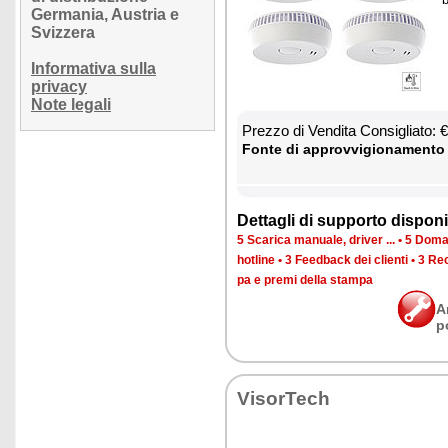
Germania, Austria e
Svizzera
Informativa sulla
privacy
Note legali
Prez­zo di Ven­di­ta Con­si­glia­to:
Fon­te di ap­prov­vi­gio­na­men­to
Det­ta­gli di sup­por­to di­spo­ni­b
5 Sca­ri­ca ma­nua­le, dri­ver ...
•
5 Do­man
ho­tli­ne
•
3 Feed­back dei clien­ti
•
3 Re­c
pa e pre­mi del­la stam­pa
A
p
Vi­sor­Te­ch