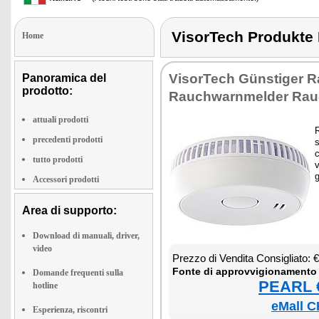
VisorTech Produk
Home
Vi­sor­Te­ch Günsti­ger R
Panoramica del
prodotto:
Rau­ch­warn­mel­der Rau­c
attuali prodotti
R
precedenti prodotti
s
c
tutto prodotti
v
g
Accessori prodotti
Area di supporto:
Download di manuali, driver,
video
Prez­zo di Ven­di­ta Con­si­glia­to:
Fon­te di ap­prov­vi­gio­na­men­to
Domande frequenti sulla
PEARL €
hotline
eMall C
Esperienza, riscontri