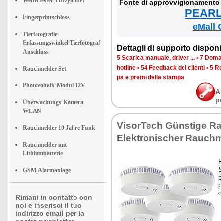
Wetterfester Türzylinder
Fon­te di ap­prov­vi­gio­na­men­to
PEARL 
Fingerprintschloss
eMall 
Tierfotografie
Erfassungswinkel Tierfotograf
Det­ta­gli di sup­por­to di­spo­ni­b
Anschluss
5 Sca­ri­ca ma­nua­le, dri­ver ...
•
7 Do­man
ho­tli­ne
•
54 Feed­back dei clien­ti
•
5 Re
Rauchmelder Set
pa e pre­mi del­la stam­pa
Photovoltaik-Modul 12V
A
p
Überwachungs-Kamera
WLAN
Vi­sor­Te­ch Günsti­ge Ra
Rauchmelder 10 Jahre Funk
Elek­tro­ni­scher Rau­ch­
Rauchmelder mit
Lithiumbatterie
R
S
GSM-Alarmanlage
p
p
c
Rimani in contatto con
noi e inserisci il tuo
indirizzo email per la