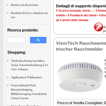
Bacheca di discussione
Det­ta­gli di sup­por­to di­spo­ni­b
5 Sca­ri­ca ma­nua­le, dri­ver ...
•
5 Do­man
Risultati dei test e relazioni sui
ho­tli­ne
•
5 Feed­back dei clien­ti
•
4 Re­c
test
pa e pre­mi del­la stam­pa
A
Ricerca prodotto:
p
Vi­sor­Te­ch Rau­ch­war­ne
tri­scher Rau­ch­mel­der
Shopping:
R
Tierbeobachtung Anschluss
S
Natur Naturbeobachtung Live
c
View Gehäuse
v
g
Jagdkamera Wildkamera
Netzwerkkabel Push
Benachrichtigung
Bildübertragung Grundstück
Schutz Garten
Prez­zo di Ven­di­ta Con­si­glia­to: