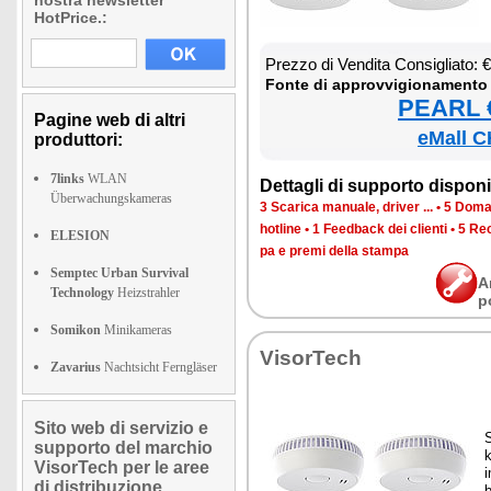
nostra newsletter
HotPrice.:
Prez­zo di Ven­di­ta Con­si­glia­to:
Fon­te di ap­prov­vi­gio­na­men­to
PEARL €
Pagine web di altri
eMall C
produttori:
7links
WLAN
Det­ta­gli di sup­por­to di­spo­ni­b
Überwachungskameras
3 Sca­ri­ca ma­nua­le, dri­ver ...
•
5 Do­man
ho­tli­ne
•
1 Feed­back dei clien­ti
•
5 Re­c
ELESION
pa e pre­mi del­la stam­pa
Semptec Urban Survival
A
Technology
Heizstrahler
p
Somikon
Minikameras
Vi­sor­Te­ch
Zavarius
Nachtsicht Ferngläser
Sito web di servizio e
S
supporto del marchio
k
VisorTech per le aree
i
di distribuzione
b