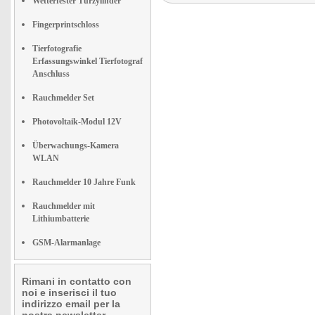
Wetterfester Türzylinder
Fingerprintschloss
Tierfotografie
Erfassungswinkel Tierfotograf
Anschluss
Rauchmelder Set
Photovoltaik-Modul 12V
Überwachungs-Kamera
WLAN
Rauchmelder 10 Jahre Funk
Rauchmelder mit
Lithiumbatterie
GSM-Alarmanlage
Rimani in contatto con
noi e inserisci il tuo
indirizzo email per la