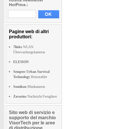
nostra newsletter
HotPrice.:
Pagine web di altri
produttori:
7links
WLAN
Überwachungskameras
ELESION
Semptec Urban Survival
Technology
Heizstrahler
Somikon
Minikameras
Zavarius
Nachtsicht Ferngläser
Sito web di servizio e
supporto del marchio
VisorTech per le aree
di distribuzione