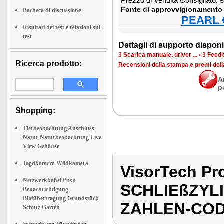
Prez­zo di Ven­di­ta Con­si­glia­to:
Fon­te di ap­prov­vi­gio­na­men­to
Bacheca di discussione
PEARL €
Risultati dei test e relazioni sui
test
Det­ta­gli di sup­por­to di­spo­ni­b
3 Sca­ri­ca ma­nua­le, dri­ver ...
•
3 Feed­b
Ricerca prodotto:
Re­cen­sio­ni del­la stam­pa e pre­mi del
A
p
Shopping:
Tierbeobachtung Anschluss
Natur Naturbeobachtung Live
View Gehäuse
Jagdkamera Wildkamera
VisorTech P
Netzwerkkabel Push
SCHLIEßZYL
Benachrichtigung
Bildübertragung Grundstück
ZAHLEN-CO
Schutz Garten