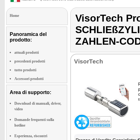
VisorTech P
Home
SCHLIEßZYL
Panoramica del
ZAHLEN-CO
prodotto:
attuali prodotti
Vi­sor­Te­ch
precedenti prodotti
tutto prodotti
Accessori prodotti
R
p
Area di supporto:
c
r
Download di manuali, driver,
video
Domande frequenti sulla
hotline
Esperienza, riscontri