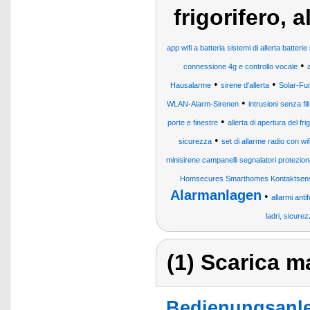
frigorifero, 
app wifi a batteria sistemi di allerta batteri
•
connessione 4g e controllo vocale
•
•
Hausalarme
sirene d'allerta
Solar-Fu
•
WLAN-Alarm-Sirenen
intrusioni senza fi
•
porte e finestre
allerta di apertura del fri
•
sicurezza
set di allarme radio con wif
minisirene campanelli segnalatori protezion
Homsecures Smarthomes Kontaktsenso
Alarmanlagen
•
allarmi ant
ladri, sicure
(1) Scarica ma
Bedienungsanle