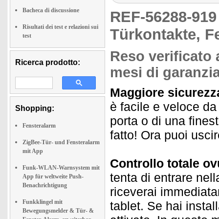
Bacheca di discussione
REF-56288-91
Risultati dei test e relazioni sui
Türkontakte, F
test
Reso verificato 
Ricerca prodotto:
mesi di garanzia
Maggiore sicurezza
è facile e veloce da 
Shopping:
porta o di una finest
Fensteralarm
fatto! Ora puoi usci
ZigBee-Tür- und Fensteralarm
mit App
Controllo totale o
Funk-WLAN-Warnsystem mit
tenta di entrare nell
App für weltweite Push-
Benachrichtigung
riceverai immediata
Funkklingel mit
tablet. Se hai instal
Bewegungsmelder & Tür- &