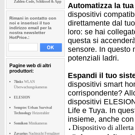
Zahlen-Code, Schlüssel & App
Automatizza la tua 
dispositivi compatibi
Rimani in contatto con
direttamente dal tuo
noi e inserisci il tuo
indirizzo email per la
loro: se hai colleg
nostra newsletter
HotPrice.:
questa si accenderà
sensore. In questo m
potenziali ladri.
Pagine web di altri
produttori:
Espandi il tuo sis
7links
WLAN
dispositivi smart ho
Überwachungskameras
corrispondente? Allo
ELESION
dispositivi ELESION 
Semptec Urban Survival
Life e Tuya. In quest
Technology
Heizstrahler
insieme, anche con 
Somikon
Minikameras
Dispositivo di allerta
Zavarius
Nachtsicht Ferngläser