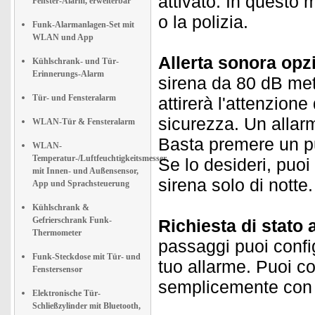
attivato. In questo 
Fenster-Alarm, erweiterbar
o la polizia.
Funk-Alarmanlagen-Set mit
WLAN und App
Allerta sonora opz
Kühlschrank- und Tür-
Erinnerungs-Alarm
sirena da 80 dB mette
Tür- und Fensteralarm
attirerà l'attenzione 
sicurezza. Un allar
WLAN-Tür & Fensteralarm
Basta premere un pul
WLAN-
Temperatur-/Luftfeuchtigkeitsmesser
Se lo desideri, puo
mit Innen- und Außensensor,
sirena solo di notte.
App und Sprachsteuerung
Kühlschrank &
Gefrierschrank Funk-
Richiesta di stato
Thermometer
passaggi puoi config
Funk-Steckdose mit Tür- und
tuo allarme. Puoi co
Fenstersensor
semplicemente con
Elektronische Tür-
Schließzylinder mit Bluetooth,