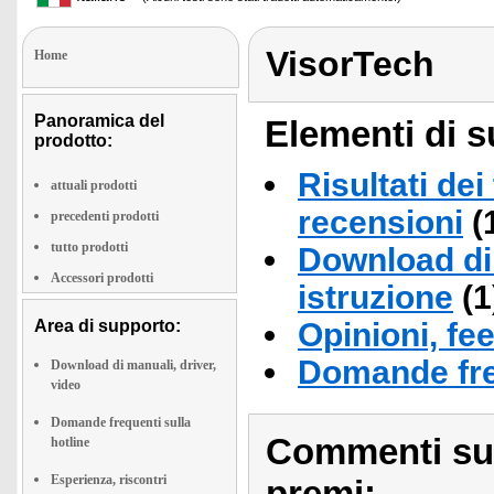
VisorTech
Home
Panoramica del
Elementi di s
prodotto:
Risultati dei
attuali prodotti
recensioni
(
precedenti prodotti
tutto prodotti
Download di 
Accessori prodotti
istruzione
(1
Area di supporto:
Opinioni, fe
Domande fre
Download di manuali, driver,
video
Domande frequenti sulla
Commenti sull
hotline
Esperienza, riscontri
premi: