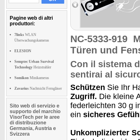
Pagine web di altri
produttori:
7links
WLAN
NC-5333-919
M
Überwachungskameras
Türen und Fen
ELESION
Con il sistema d
Semptec Urban Survival
Technology
Heizstrahler
sentirai al sicu
Somikon
Minikameras
Schützen
Sie Ihr 
Zavarius
Nachtsicht Ferngläser
Zugriff.
Die kleine 
federleichten 30 g 
Sito web di servizio e
supporto del marchio
ein
sicheres Gefühl
VisorTech per le aree
di distribuzione
Germania, Austria e
Unkomplizierter S
Svizzera