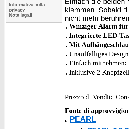
Einfach die beiden 
Informativa sulla
klemmen. Sobald die
privacy
Note legali
nicht mehr berühre
Winziger Alarm für
Integrierte LED-Ta
Mit Aufhängeschla
Unauffälliges Design
Einfach mitnehmen: 
Inklusive 2 Knopfzel
Prezzo di Vendita Cons
Fonte di approvvigi
PEARL
a