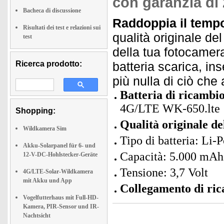
con garanzia di
Bacheca di discussione
Raddoppia il tempo
Risultati dei test e relazioni sui
qualità originale de
test
della tua fotocamera
Ricerca prodotto:
batteria scarica, ins
più nulla di ciò che
Batteria di ricambio
4G/LTE WK-650.lte
Shopping:
Qualità originale de
Wildkamera Sim
Tipo di batteria: Li-
Akku-Solarpanel für 6- und
Capacità: 5.000 mAh
12-V-DC-Hohlstecker-Geräte
Tensione: 3,7 Volt
4G/LTE-Solar-Wildkamera
mit Akku und App
Collegamento di ri
Vogelfutterhaus mit Full-HD-
Kamera, PIR-Sensor und IR-
Nachtsicht