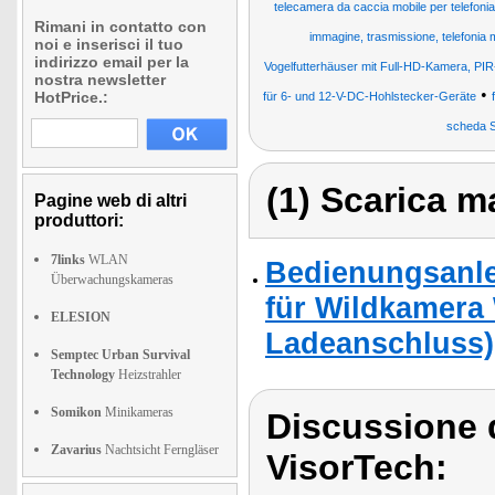
telecamera da caccia mobile per telefonia
Rimani in contatto con
immagine, trasmissione, telefonia 
noi e inserisci il tuo
indirizzo email per la
Vogelfutterhäuser mit Full-HD-Kamera, PI
nostra newsletter
•
HotPrice.:
für 6- und 12-V-DC-Hohlstecker-Geräte
scheda 
(1) Scarica ma
Pagine web di altri
produttori:
7links
WLAN
Bedienungsanle
Überwachungskameras
für Wildkamera 
ELESION
Ladeanschluss)
Semptec Urban Survival
Technology
Heizstrahler
Somikon
Minikameras
Discussione 
Zavarius
Nachtsicht Ferngläser
VisorTech: