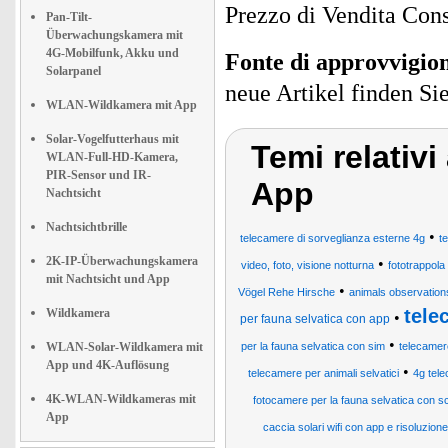
Prezzo di Vendita Cons
Pan-Tilt-
Überwachungskamera mit
4G-Mobilfunk, Akku und
Fonte di approvvigi
Solarpanel
neue Artikel finden Si
WLAN-Wildkamera mit App
Solar-Vogelfutterhaus mit
Temi relativ
WLAN-Full-HD-Kamera,
PIR-Sensor und IR-
App
Nachtsicht
Nachtsichtbrille
•
telecamere di sorveglianza esterne 4g
t
2K-IP-Überwachungskamera
•
video, foto, visione notturna
fototrappol
mit Nachtsicht und App
•
Vögel Rehe Hirsche
animals observation
tele
Wildkamera
•
per fauna selvatica con app
•
WLAN-Solar-Wildkamera mit
per la fauna selvatica con sim
telecamer
App und 4K-Auflösung
•
telecamere per animali selvatici
4g tele
4K-WLAN-Wildkameras mit
fotocamere per la fauna selvatica con 
App
caccia solari wifi con app e risoluzion