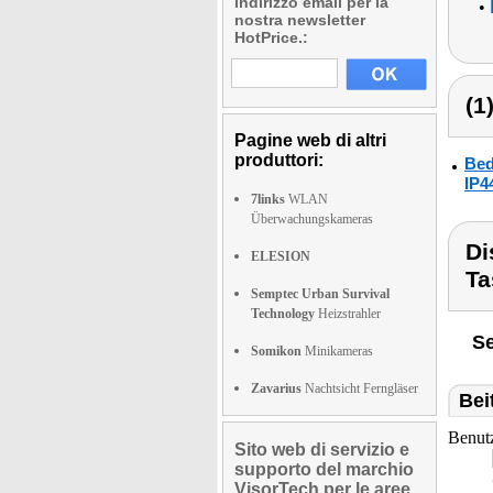
indirizzo email per la
•
nostra newsletter
HotPrice.:
(1
Pagine web di altri
produttori:
Bed
IP4
7links
WLAN
Überwachungskameras
Di
ELESION
Ta
Semptec Urban Survival
Technology
Heizstrahler
Se
Somikon
Minikameras
Zavarius
Nachtsicht Ferngläser
Bei
Benut
Sito web di servizio e
supporto del marchio
VisorTech per le aree