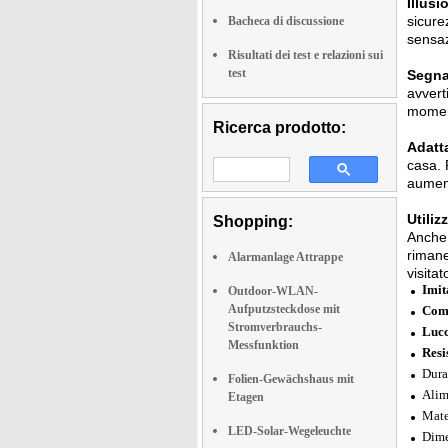
Illus
sicure
Bacheca di discussione
sensaz
Risultati dei test e relazioni sui
test
Segnal
avvert
moment
Ricerca prodotto:
Adatta
casa. 
aument
Utiliz
Shopping:
Anche 
rimane
Alarmanlage Attrappe
visitato
Imit
Outdoor-WLAN-
Aufputzsteckdose mit
Come
Stromverbrauchs-
Lucc
Messfunktion
Resi
Dura
Folien-Gewächshaus mit
Alim
Etagen
Mate
LED-Solar-Wegeleuchte
Dime