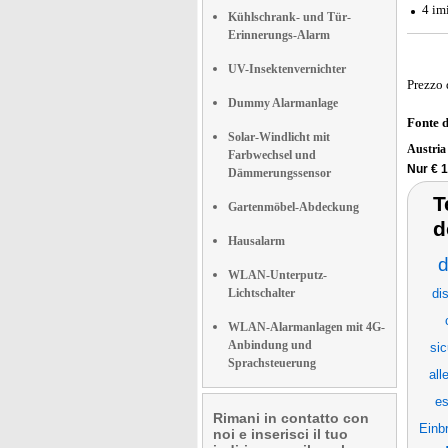
4 imi
Kühlschrank- und Tür-
Erinnerungs-Alarm
UV-Insektenvernichter
Prezzo 
Dummy Alarmanlage
Fonte 
Solar-Windlicht mit
Austri
Farbwechsel und
Nur € 
Dämmerungssensor
T
Gartenmöbel-Abdeckung
d
Hausalarm
d
WLAN-Unterputz-
Lichtschalter
di
WLAN-Alarmanlagen mit 4G-
Anbindung und
sic
Sprachsteuerung
all
es
Rimani in contatto con
Einb
noi e inserisci il tuo