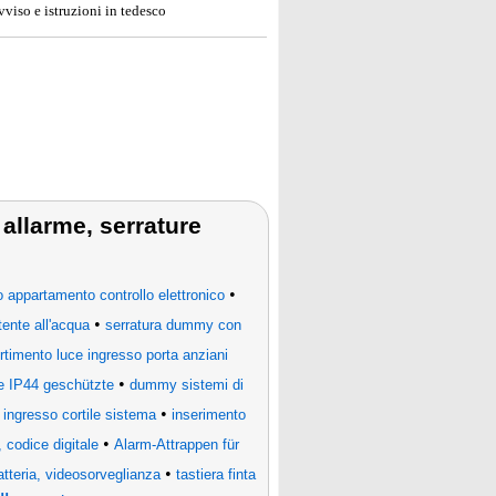
avviso e istruzioni in tedesco
 allarme, serrature
•
o appartamento controllo elettronico
•
tente all'acqua
serratura dummy con
rtimento luce ingresso porta anziani
•
e IP44 geschützte
dummy sistemi di
•
r ingresso cortile sistema
inserimento
•
 codice digitale
Alarm-Attrappen für
•
atteria, videosorveglianza
tastiera finta