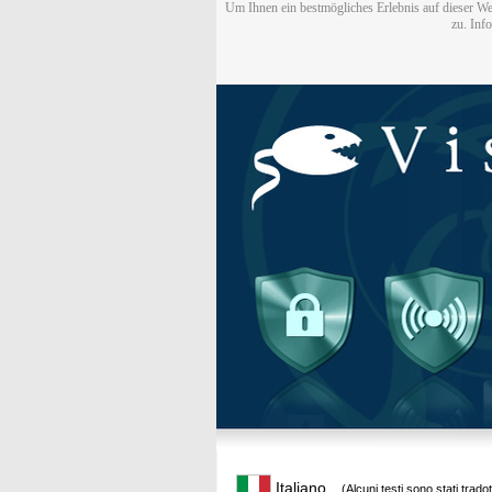
Um Ihnen ein bestmögliches Erlebnis auf dieser We
zu. Inf
Italiano
(Alcuni testi sono stati trado