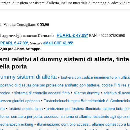
tazioni di tastiera per sistemi d'allerta, incluso materiale di montaggio, adesivi di 
di Vendita Consigliato:
€ 55,96
PEARL € 47,99*
di approvvigionamento
Germania
:
EAN:
4022107892698
PEARL € 47,99*
eMall CHF 41.95*
a
;
Svizzera
12,00 pro Alarm-Attrappe.
emi relativi al dummy sistemi di allerta, finte
ella porta
ummy sistemi di allerta
•
tastiera con codice inserimento pin uffici
spositivo di dissuasione per protezione antifurto con batterie, codice PIN resis
•
•
•
codice
sistema di controllo accessi finto
allarme dummy
adesivo di avve
•
urezza giardini apriporta
Tastenbeleuchtungen Batteriebetrieb Außenbereich
•
•
erta
tastiera codice falsa
protezione per tastiera illuminata tastiera finta pe
terno, serratura per porta, accesso, sistema di allarme resistente agli spruzzi,
•
recherabschreckung
illuminazione, controllo accessi, allarme domestico a b