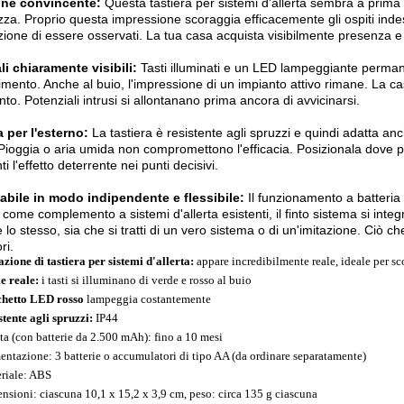
ione convincente:
Questa tastiera per sistemi d'allerta sembra a prima 
zza. Proprio questa impressione scoraggia efficacemente gli ospiti indes
ione di essere osservati. La tua casa acquista visibilmente presenza e 
i chiaramente visibili:
Tasti illuminati e un LED lampeggiante permane
imento. Anche al buio, l'impressione di un impianto attivo rimane. La c
o. Potenziali intrusi si allontanano prima ancora di avvicinarsi.
 per l'esterno:
La tastiera è resistente agli spruzzi e quindi adatta anc
Pioggia o aria umida non compromettono l'efficacia. Posizionala dove p
i l'effetto deterrente nei punti decisivi.
zabile in modo indipendente e flessibile:
Il funzionamento a batteria 
come complemento a sistemi d'allerta esistenti, il finto sistema si integr
 lo stesso, sia che si tratti di un vero sistema o di un'imitazione. Ciò c
ri.
azione di tastiera per sistemi d'allerta:
appare incredibilmente reale, ideale per sco
 reale:
i tasti si illuminano di verde e rosso al buio
hetto LED rosso
lampeggia costantemente
stente agli spruzzi:
IP44
ta (con batterie da 2.500 mAh): fino a 10 mesi
entazione: 3 batterie o accumulatori di tipo AA (da ordinare separatamente)
riale: ABS
nsioni: ciascuna 10,1 x 15,2 x 3,9 cm, peso: circa 135 g ciascuna