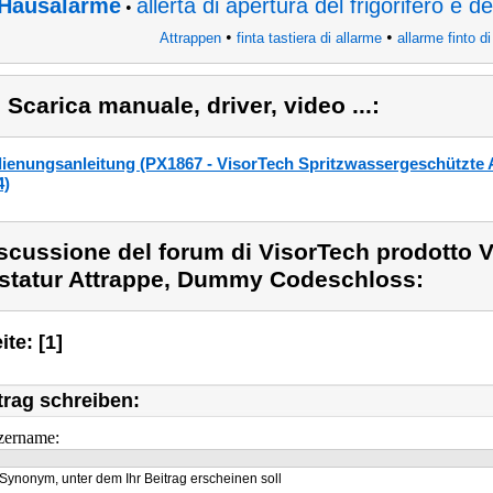
Hausalarme
allerta di apertura del frigorifero e de
•
•
•
Attrappen
finta tastiera di allarme
allarme finto d
) Scarica manuale, driver, video ...:
ienungsanleitung (PX1867 - VisorTech Spritzwassergeschützte 
4)
scussione del forum di VisorTech prodotto 
statur Attrappe, Dummy Codeschloss:
ite: [1]
trag schreiben:
zername:
Synonym, unter dem Ihr Beitrag erscheinen soll